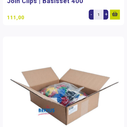
Join Clips | Basisset 400
-
+
111,00