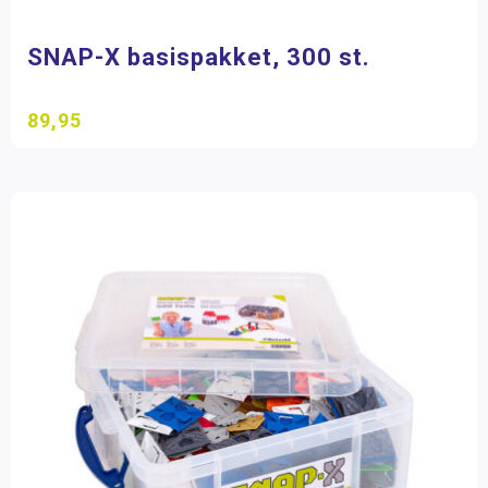
Materiaalkeuze
Sport & Activiteiten
SNAP-X basispakket, 300 st.
Bouw- en constructiematerialen
(1)
Speelgoed
(3)
89,95
Merk
Betzold
(10)
Filter op prijs