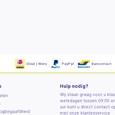
iDeal | Wero
PayPal
Bancontact
p
Hulp nodig?
Wij staan graag voor u kla
elen
werkdagen tussen 09:00 e
s
uur kunt u direct contact
og­begaafdheid
met onze klantenservice.