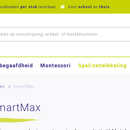
hoolboeken
per stuk
leverbaar
Voor
school
en
thuis
­begaafdheid
Montessori
Spel/ontwikkeling
en
>
SmartMax
martMax