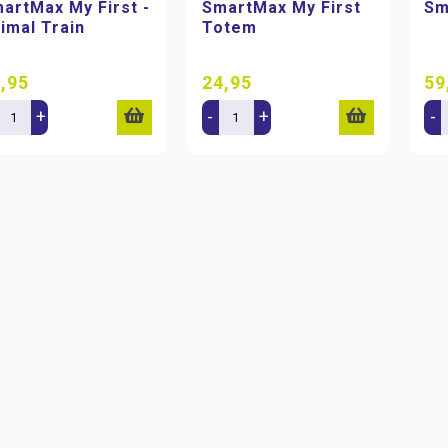
artMax My First -
SmartMax My First
Sm
imal Train
Totem
,95
24,95
59
+
-
+
-