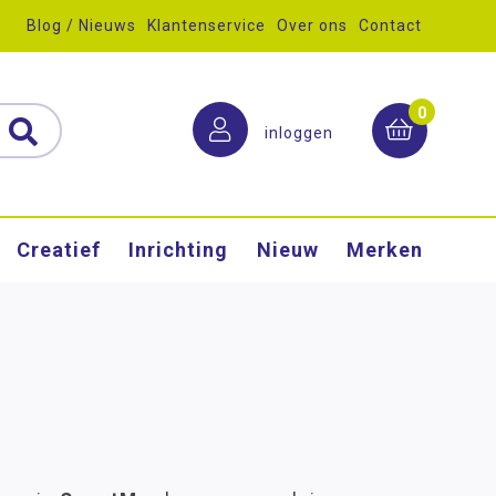
Blog / Nieuws
Klantenservice
Over ons
Contact
0
inloggen
Creatief
Inrichting
Nieuw
Merken