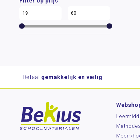
Filter op prijs
Betaal
gemakkelijk en veilig
Websho
Leermidd
Methode
Meer-/ho