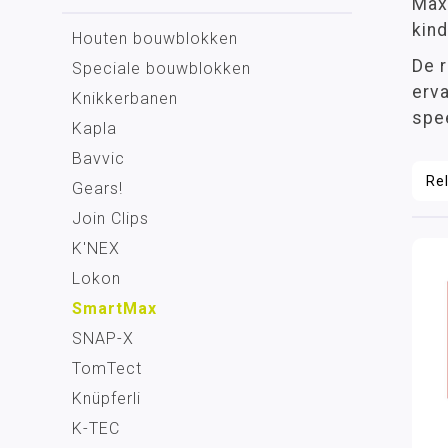
Max
kin
Houten bouwblokken
De r
Speciale bouwblokken
erv
Knikkerbanen
spee
Kapla
Bavvic
Gears!
Join Clips
K'NEX
Lokon
SmartMax
SNAP-X
TomTect
Knüpferli
K-TEC