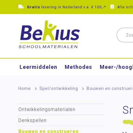
Gratis
levering in Nederland v.a. € 100,-*
Alle sc
Leermiddelen
Methodes
Meer-/hoog
Home
>
Spel/ontwikkeling
>
Bouwen en construer
S
Ontwikkelingsmaterialen
Denkspellen
Bouwen en construeren