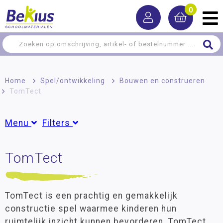
0
Home
>
Spel/ontwikkeling
>
Bouwen en construeren
>
TomTect
Menu
Filters
Ontwikkelingsmaterialen
TomTect
Groepen
Denkspellen
Groep 1
(1)
Groep 2
(1)
Bouwen en construeren
Groep 3
(1)
TomTect is een prachtig en gemakkelijk
Groep 4
(1)
Houten bouwblokken
constructie spel waarmee kinderen hun
Groep 5
(1)
ruimtelijk inzicht kunnen bevorderen. TomTect
Speciale bouwblokken