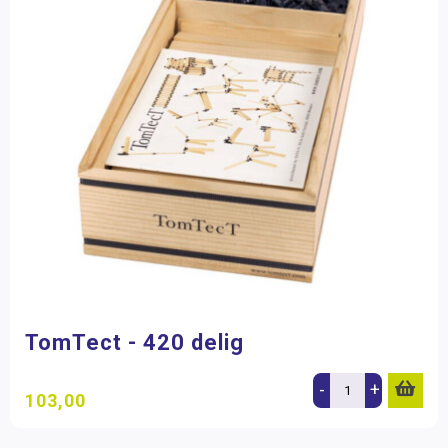
TomTect
(1)
Sport & Activiteiten
Filter op prijs
TomTect - 420 delig
-
+
103,00