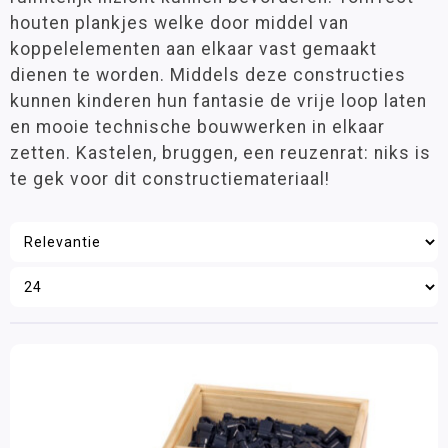
Groep 6
(1)
houten plankjes welke door middel van
Knikkerbanen
Groep 7
(1)
koppelelementen aan elkaar vast gemaakt
Kapla
Groep 8
(1)
dienen te worden. Middels deze constructies
VO
(1)
Bavvic
kunnen kinderen hun fantasie de vrije loop laten
Gears!
en mooie technische bouwwerken in elkaar
Join Clips
zetten. Kastelen, bruggen, een reuzenrat: niks is
Leeftijd
te gek voor dit constructiemateriaal!
K'NEX
3 - 6 jaar
(1)
Lokon
6 - 9 jaar
(1)
9 - 12 jaar
(1)
SmartMax
12 jaar >
(1)
SNAP-X
TomTect
Materiaalkeuze
Knüpferli
Bouw- en constructiematerialen
(1)
K-TEC
Buiten Spelen
Merk
Spellen