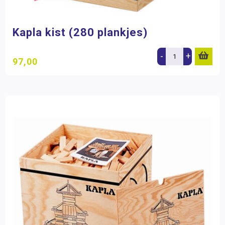
Kapla kist (280 plankjes)
-
+
97,00