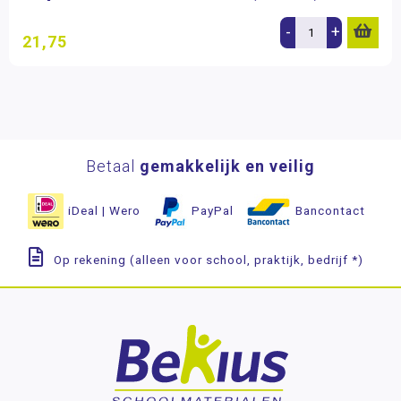
-
+
21,75
Betaal
gemakkelijk en veilig
iDeal | Wero
PayPal
Bancontact
Op rekening (alleen voor school, praktijk, bedrijf *)