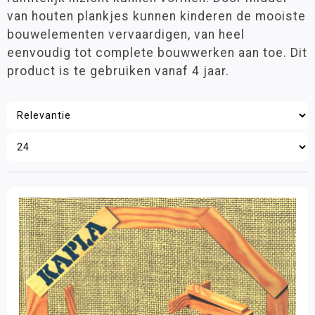
Groep 6
(6)
van houten plankjes kunnen kinderen de mooiste
Knikkerbanen
Groep 7
(6)
bouwelementen vervaardigen, van heel
Kapla
Groep 8
(6)
eenvoudig tot complete bouwwerken aan toe. Dit
VO
(6)
Bavvic
product is te gebruiken vanaf 4 jaar.
Gears!
Join Clips
Leeftijd
K'NEX
3 - 6 jaar
(1)
Lokon
6 - 9 jaar
(6)
9 - 12 jaar
(6)
SmartMax
12 jaar >
(6)
SNAP-X
TomTect
Materiaalkeuze
Knüpferli
Bouw- en constructiematerialen
(2)
K-TEC
Hulpmiddelen
(2)
Opdracht- en oefenkaarten
(2)
Buiten Spelen
Spellen