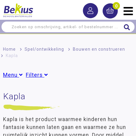
0
Home
>
Spel/ontwikkeling
>
Bouwen en construeren
>
Kapla
Menu
Filters
Ontwikkelingsmaterialen
Kapla
Groepen
Denkspellen
Groep 1
(6)
Groep 2
(6)
Bouwen en construeren
Groep 3
(6)
Kapla is het product waarmee kinderen hun
Groep 4
(6)
Houten bouwblokken
fantasie kunnen laten gaan en waarmee ze hun
Groep 5
(6)
ruimtelijk inzicht kunnen vormen. Door middel
Speciale bouwblokken