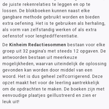
MAB materiaal
Groep 7
(6)
de juiste rekenrelaties te leggen en op te
Meten, wegen en meetkunde
Groep 8
(6)
lossen. De blokboeken kunnen naast elke
Montessori
gangbare methode gebruikt worden en bieden
extra oefening. Het is te gebruiken als herhaling,
Oefenstof snelle rekenaars
Leeftijd
als vorm van zelfstandig werken of als extra
Rekenhulpmiddelen
3 - 6 jaar
(1)
oefenstof voor lengtedifferentiatie.
Ruimtelijk Begrip
6 - 9 jaar
(5)
9 - 12 jaar
(10)
De
Kinheim Redactiesommen
bestaan voor elke
Rekenontwikkeling
groep uit 32 pagina’s met steeds 12 opgaven. De
Rekenspelletjes
antwoorden bestaan uit meerkeuze
Tijd
Materiaalkeuze
mogelijkheden, waarvan uiteindelijk de oplossing
Vermenigvuldigen en delen
Antwoordenboeken
(6)
gevonden kan worden door middel van een
Pakketten
(1)
woord. Het is dus geheel zelfcorrigerend. Deze
Taal
Werkboeken
(7)
opzet maakt het voor de leerling aantrekkelijk
Lezen
om de opdrachten te maken. De boeken zijn met
eenvoudige plaatjes geïllustreerd en zien er
Schrijven
Merk
leuk uit!
Kinheim
(24)
Zelfstandig werken