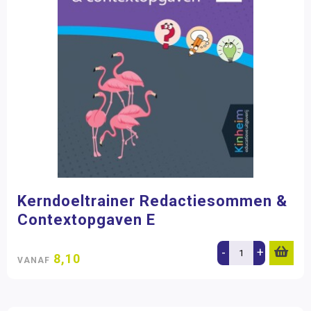
Kerndoeltrainer Redactiesommen &
Contextopgaven E
-
+
8,10
VANAF