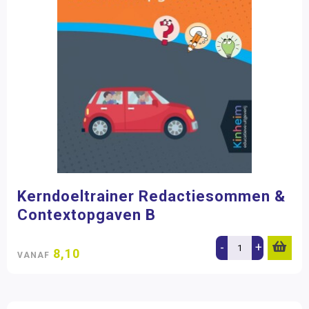
Kerndoeltrainer Redactiesommen &
Contextopgaven B
-
+
8,10
VANAF