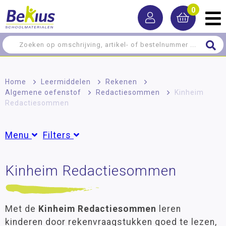
0
Home
>
Leermiddelen
>
Rekenen
>
Algemene oefenstof
>
Redactiesommen
>
Kinheim
Redactiesommen
Menu
Filters
Rekenen
Kinheim Redactiesommen
Groepen
Algemene oefenstof
Groep 3
(1)
Groep 4
(3)
Breuken, procenten en verhoudingen
Groep 5
(4)
Met de
Kinheim Redactiesommen
leren
Geld
Groep 6
(4)
kinderen door rekenvraagstukken goed te lezen,