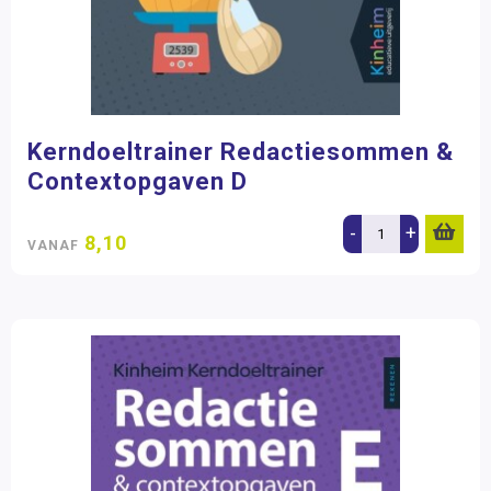
Kerndoeltrainer Redactiesommen &
Contextopgaven D
-
+
8,10
VANAF