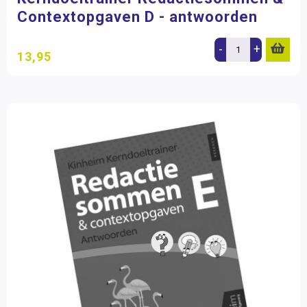
Contextopgaven D - antwoorden
-
+
13,95