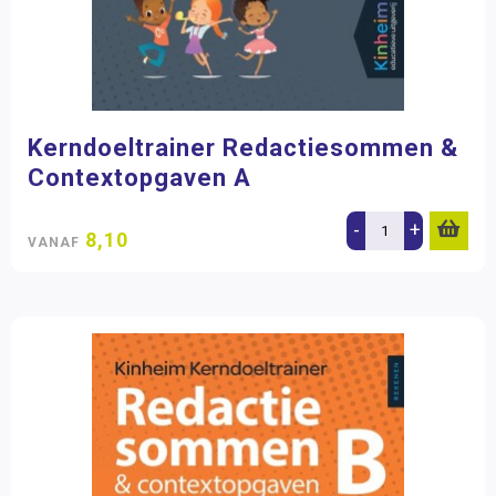
Kerndoeltrainer Redactiesommen &
Contextopgaven A
-
+
8,10
VANAF