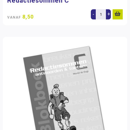
Redactiesommen C
-
+
8,50
VANAF