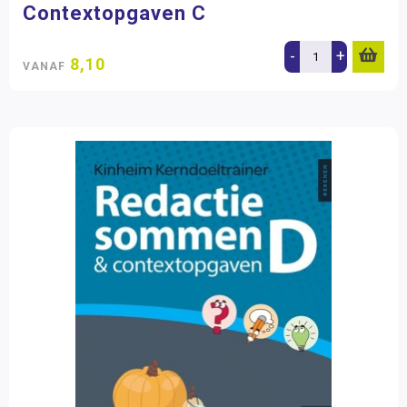
Contextopgaven C
-
+
8,10
VANAF