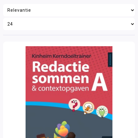
Wereldoriëntatie
STEAM
Filter op prijs
Engels
Wetenschap en techniek
Sociaal-emotionele ontwikkeling
Posters en onderleggers
Beloningsmateriaal
Mens & Maatschappij
Bewegend leren
Kunstzinnige vorming
Zorg