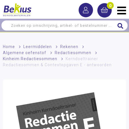
0
Home
>
Leermiddelen
>
Rekenen
>
Algemene oefenstof
>
Redactiesommen
>
Kinheim Redactiesommen
>
Kerndoeltrainer
Redactiesommen & Contextopgaven E - antwoorden