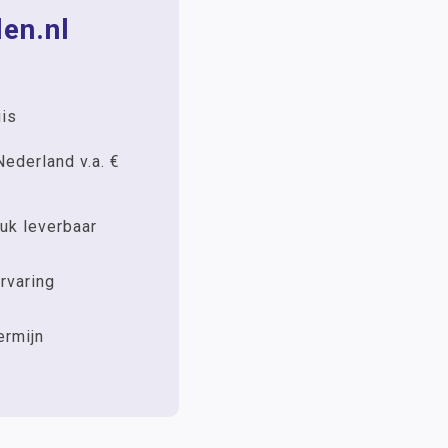
en.nl
uis
Nederland v.a. €
uk leverbaar
rvaring
ermijn