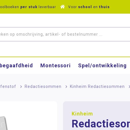
hoolboeken
per stuk
leverbaar
Voor
school
en
thuis
­begaafdheid
Montessori
Spel/ontwikkeling
fenstof
>
Redactiesommen
>
Kinheim Redactiesommen
Kinheim
Redactieso