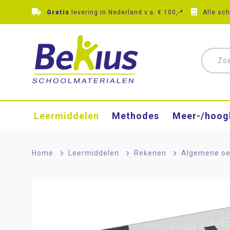
Gratis
levering in Nederland v.a. € 100,-*
Alle sc
Leermiddelen
Methodes
Meer-/hoog
Home
>
Leermiddelen
>
Rekenen
>
Algemene oe