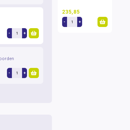
235,85
-
+
-
+
oorden
-
+