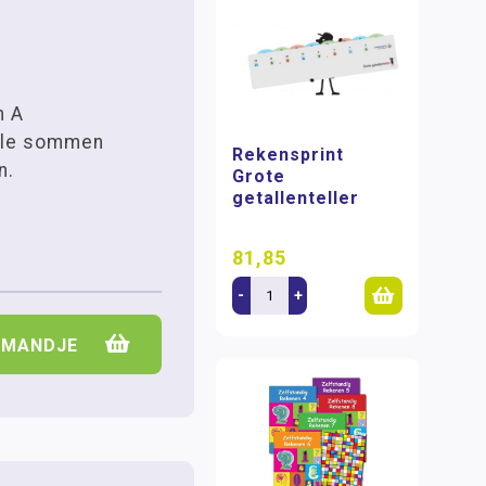
n A
lle sommen
Rekensprint
n.
Grote
getallenteller
81,85
-
+
LMANDJE