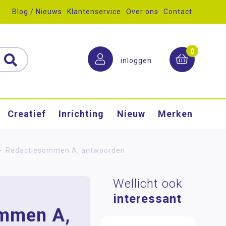
Blog / Nieuws
Klantenservice
Over ons
Contact
0
inloggen
Creatief
Inrichting
Nieuw
Merken
>
Redactiesommen A, antwoorden
Wellicht ook
interessant
mmen A,