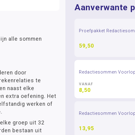
Aanverwante p
Proefpakket Redactieso
ijn alle sommen
59,50
Redactiesommen Voorlop
deren door
rekenrelaties te
VANAF
en naast elke
8,50
n extra oefening. Het
zelfstandig werken of
.
Redactiesommen Voorlop
elke groep uit 32
13,95
rden bestaan uit