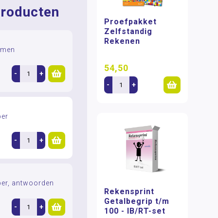
roducten
Proefpakket
Zelfstandig
Rekenen
mmen
54,50
-
+
-
+
er
-
+
er, antwoorden
Rekensprint
Getalbegrip t/m
-
+
100 - IB/RT-set