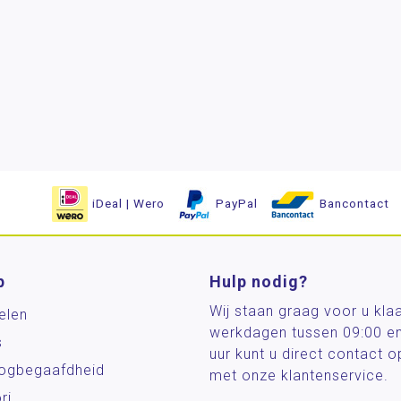
iDeal | Wero
PayPal
Bancontact
p
Hulp nodig?
Wij staan graag voor u kla
elen
werkdagen tussen 09:00 e
s
uur kunt u direct contact
og­begaafdheid
met onze klantenservice.
ri