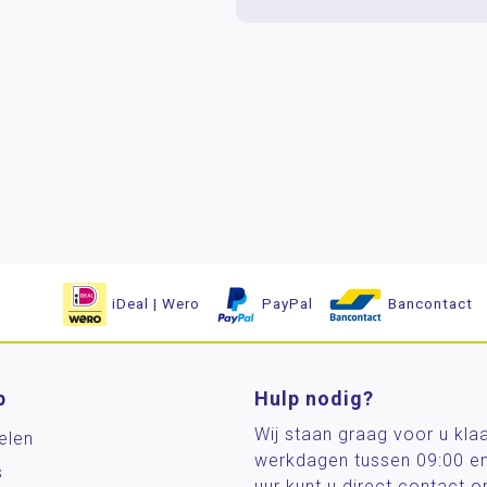
iDeal | Wero
PayPal
Bancontact
p
Hulp nodig?
Wij staan graag voor u kla
elen
werkdagen tussen 09:00 e
s
uur kunt u direct contact