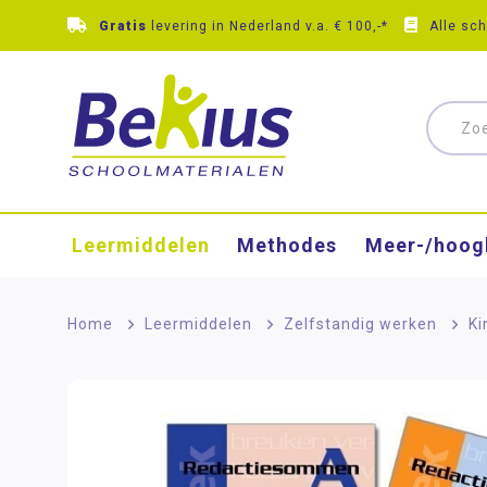
Gratis
levering in Nederland v.a. € 100,-*
Alle sc
Leermiddelen
Methodes
Meer-/hoog
Home
>
Leermiddelen
>
Zelfstandig werken
>
Ki