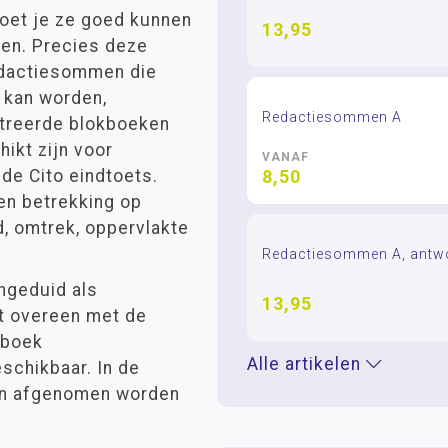
oet je ze goed kunnen
13,95
gen. Precies deze
Redactiesommen die
 kan worden,
Redactiesommen A
ustreerde blokboeken
ikt zijn voor
VANAF
 de Cito eindtoets.
8,50
en betrekking op
d, omtrek, oppervlakte
Redactiesommen A, antw
ngeduid als
13,95
mt overeen met de
kboek
Alle artikelen
chikbaar. In de
en afgenomen worden