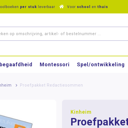
hoolboeken
per stuk
leverbaar
Voor
school
en
thuis
­begaafdheid
Montessori
Spel/ontwikkeling
nheim
>
Proefpakket Redactiesommen
Kinheim
Proefpakke