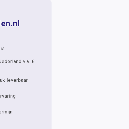
en.nl
uis
Nederland v.a. €
uk leverbaar
rvaring
ermijn