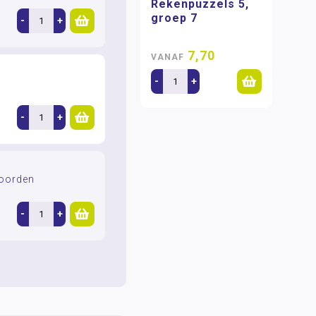
Rekenpuzzels 5,
groep 7
-
+
7,70
VANAF
-
+
-
+
oorden
-
+