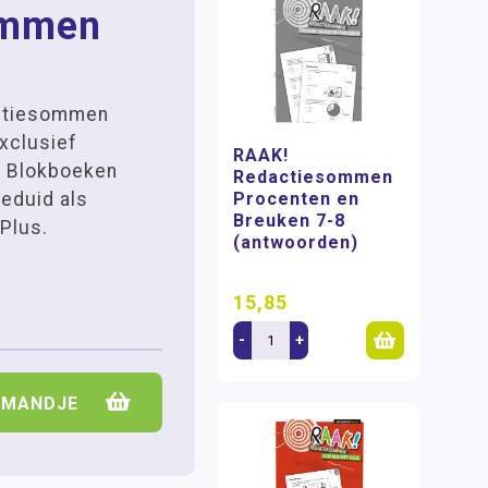
ommen
ctiesommen
exclusief
RAAK!
s Blokboeken
Redactiesommen
eduid als
Procenten en
Breuken 7-8
 Plus.
(antwoorden)
15,85
-
+
LMANDJE