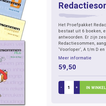
Redacties
Het Proefpakket Reda
bestaat uit 6 boeken, 
antwoorden. Er zijn ze
Redactiesommen, aang
'Voorloper', A t/m D en
Meer informatie
59,50
-
+
IN WINKE