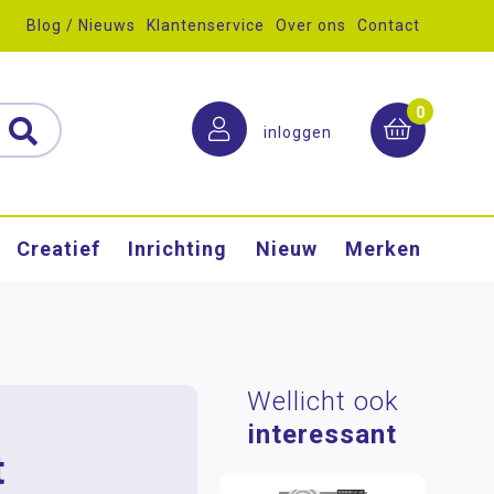
Blog / Nieuws
Klantenservice
Over ons
Contact
0
inloggen
Creatief
Inrichting
Nieuw
Merken
Wellicht ook
interessant
t