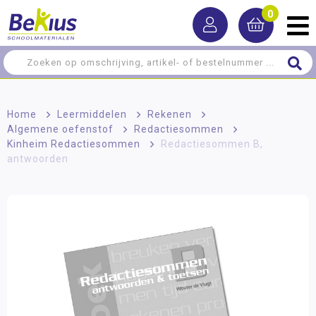
0
Home
>
Leermiddelen
>
Rekenen
>
Algemene oefenstof
>
Redactiesommen
>
Kinheim Redactiesommen
>
Redactiesommen B,
antwoorden