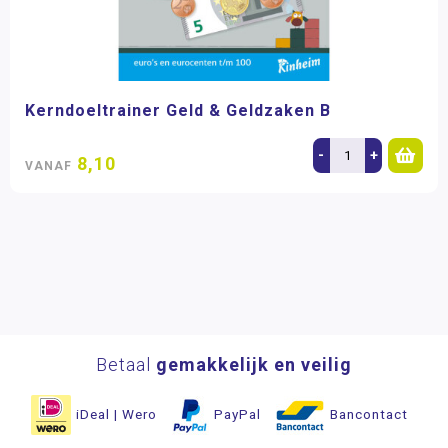
Kerndoeltrainer Geld & Geldzaken B
-
+
8,10
VANAF
Betaal
gemakkelijk en veilig
iDeal | Wero
PayPal
Bancontact