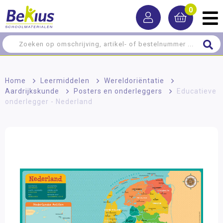
0
Home
>
Leermiddelen
>
Wereldoriëntatie
>
Aardrijkskunde
>
Posters en onderleggers
>
Educatieve
onderlegger - Nederland