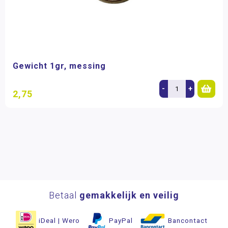
Gewicht 1gr, messing
-
+
2,75
Betaal
gemakkelijk en veilig
iDeal | Wero
PayPal
Bancontact