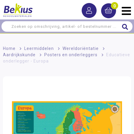
0
Home
>
Leermiddelen
>
Wereldoriëntatie
>
Aardrijkskunde
>
Posters en onderleggers
>
Educatieve
onderlegger - Europa