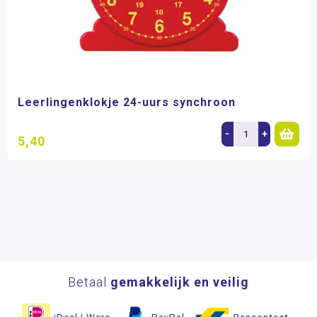
Leerlingenklokje 24-uurs synchroon
-
+
5,40
Betaal
gemakkelijk en veilig
iDeal | Wero
PayPal
Bancontact