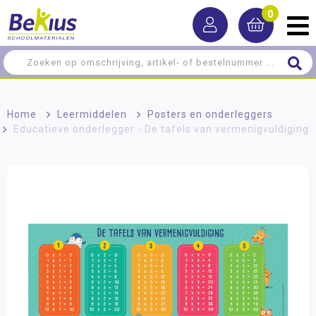
0
Home
>
Leermiddelen
>
Posters en onderleggers
>
Educatieve onderlegger - De tafels van vermenigvuldiging