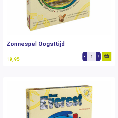
Zonnespel Oogsttijd
-
+
19,95