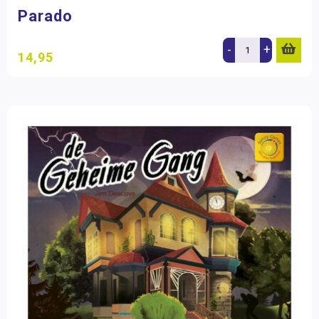
Parado
-
+
14,95