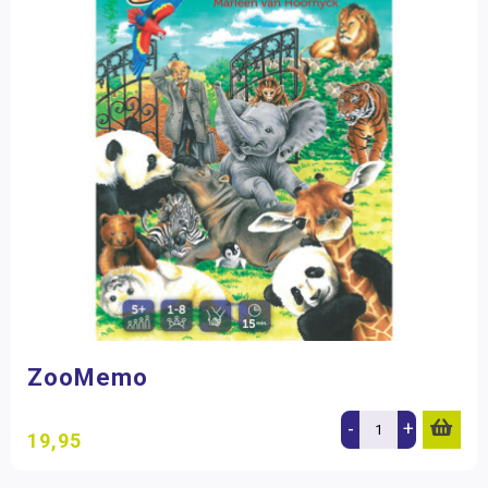
ZooMemo
-
+
19,95