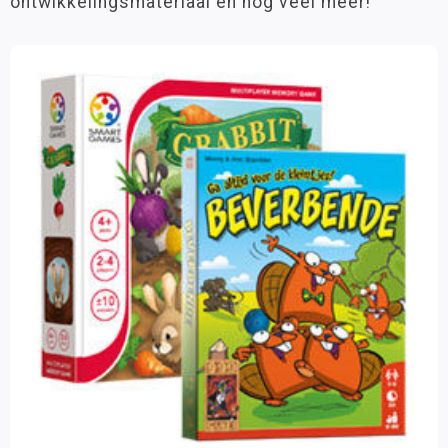
ontwikkelingsmateriaal en nog veel meer!
Groep 7
(14)
Groep 8
(14)
VO
(6)
Leeftijd
3 - 6 jaar
(10)
6 - 9 jaar
(16)
9 - 12 jaar
(16)
12 jaar >
(8)
Materiaalkeuze
Spellen
(18)
Aantal spelers
1 speler
(9)