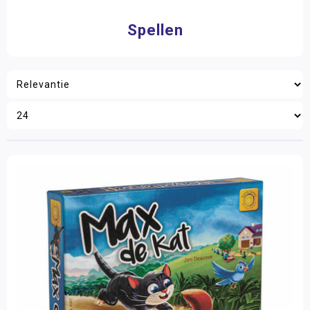
2 - 4 spelers
(18)
4 - 6 spelers
(17)
Spellen
6 > spelers
(9)
Speelduur
0 - 15 minuten
(9)
15 - 30 minuten
(10)
Filter op prijs