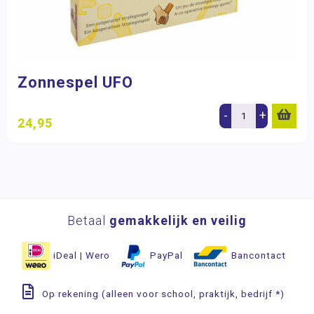
Zonnespel UFO
-
+
24,95
Betaal
gemakkelijk en veilig
iDeal | Wero
PayPal
Bancontact
Op rekening (alleen voor school, praktijk, bedrijf *)