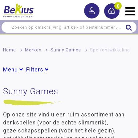
0
Home
>
Merken
>
Sunny Games
>
Spel/ontwikkeling
Menu
Filters
Spel/ontwikkeling
Sunny Games
Groepen
Spellen
Groep 1
(7)
Groep 2
(10)
Meer-/hoog­begaafdheid
Groep 3
(12)
Op onze site vind u een ruim assortiment aan
Groep 4
(13)
denkspellen (voor de echte slimmerik),
Groep 5
(15)
gezelschapsspellen (voor het hele gezin),
Groep 6
(15)