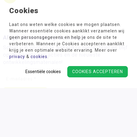
Cookies
Laat ons weten welke cookies we mogen plaatsen.
Wanneer essentiële cookies aanklikt verzamelen wij
Altijd als eerste op de hoogte
geen persoonsgegevens en help je ons de site te
verbeteren. Wanneer je Cookies accepteren aanklikt
Schrijf u in voor onze wekelijkse nieuwsbrief en blijf
krijg je een optimale website ervaring. Meer over
op de hoogte van acties en de nieuwste
privacy
&
cookies
.
ontwikkelingsmaterialen!
Essentiële cookies
COOKIES ACCEPTEREN
Wij verwerken uw persoonsgegevens conform ons
privacy
beleid.