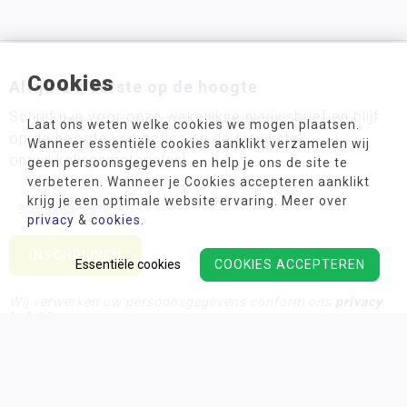
Cookies
Altijd als eerste op de hoogte
Schrijf u in voor onze wekelijkse nieuwsbrief en blijf
Laat ons weten welke cookies we mogen plaatsen.
op de hoogte van acties en de nieuwste
Wanneer essentiële cookies aanklikt verzamelen wij
ontwikkelingsmaterialen!
geen persoonsgegevens en help je ons de site te
verbeteren. Wanneer je Cookies accepteren aanklikt
krijg je een optimale website ervaring. Meer over
privacy
&
cookies
.
Essentiële cookies
COOKIES ACCEPTEREN
Wij verwerken uw persoonsgegevens conform ons
privacy
beleid.