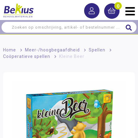
0
Home
>
Meer-/hoog­begaafdheid
>
Spellen
>
Coöperatieve spellen
>
Kleine Beer