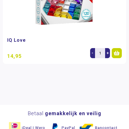
IQ Love
-
+
14,95
Betaal
gemakkelijk en veilig
iDeal | Wero
PayPal
Bancontact