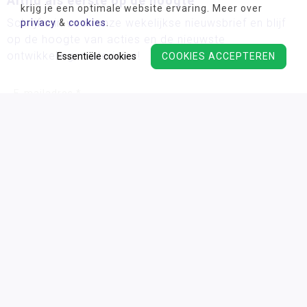
Altijd als eerste op de hoogte
krijg je een optimale website ervaring. Meer over
Schrijf u in voor onze wekelijkse nieuwsbrief en blijf
privacy
&
cookies
.
op de hoogte van acties en de nieuwste
ontwikkelingsmaterialen!
Essentiële cookies
COOKIES ACCEPTEREN
Wij verwerken uw persoonsgegevens conform ons
privacy
beleid.
Algemene voorwaarden
Privacy