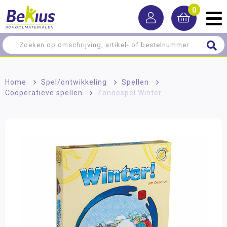
0
Home
>
Spel/ontwikkeling
>
Spellen
>
Coöperatieve spellen
>
Zonnespel Winter