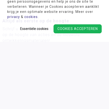
geen persoonsgegevens en help je ons de site te
verbeteren. Wanneer je Cookies accepteren aanklikt
krijg je een optimale website ervaring. Meer over
privacy
&
cookies
.
Altijd als eerste op de hoogte
Schrijf u in voor onze wekelijkse nieuwsbrief en blijf
Essentiële cookies
COOKIES ACCEPTEREN
op de hoogte van acties en de nieuwste
ontwikkelingsmaterialen!
Wij verwerken uw persoonsgegevens conform ons
privacy
beleid.