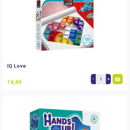
IQ Love
-
+
14,95