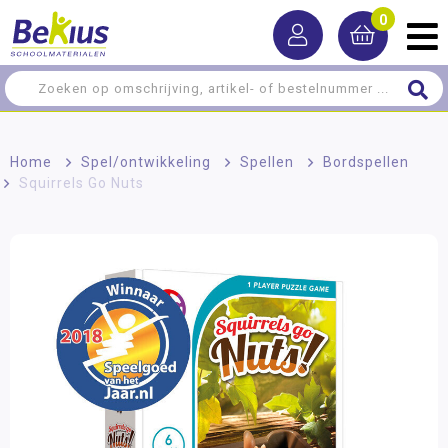
0
Home
>
Spel/ontwikkeling
>
Spellen
>
Bordspellen
>
Squirrels Go Nuts