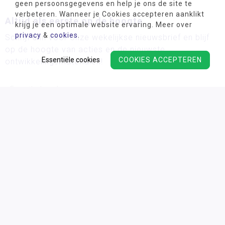
geen persoonsgegevens en help je ons de site te
verbeteren. Wanneer je Cookies accepteren aanklikt
Altijd als eerste op de hoogte
krijg je een optimale website ervaring. Meer over
privacy
&
cookies
.
Schrijf u in voor onze wekelijkse nieuwsbrief en blijf
op de hoogte van acties en de nieuwste
Essentiële cookies
COOKIES ACCEPTEREN
ontwikkelingsmaterialen!
Wij verwerken uw persoonsgegevens conform ons
privacy
beleid.
Algemene voorwaarden