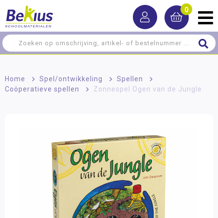
0
Home
>
Spel/ontwikkeling
>
Spellen
>
Coöperatieve spellen
>
Zonnespel Ogen van de Jungle