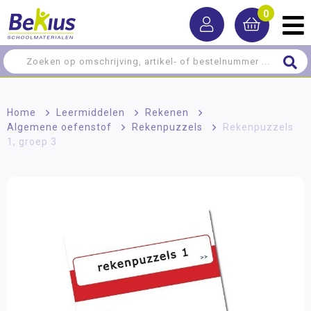
0
Home
>
Leermiddelen
>
Rekenen
>
Algemene oefenstof
>
Rekenpuzzels
>
Rekenpuzzels
1, groep 3