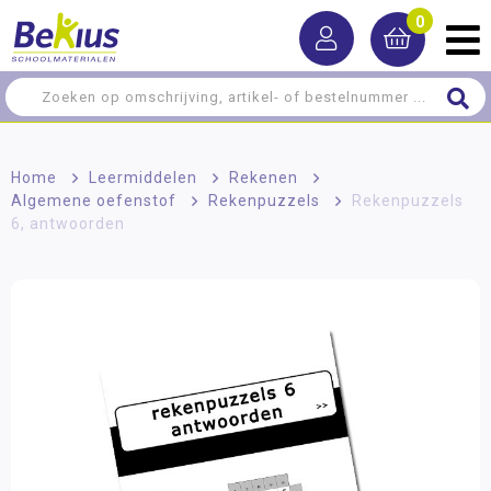
0
Home
>
Leermiddelen
>
Rekenen
>
Algemene oefenstof
>
Rekenpuzzels
>
Rekenpuzzels
6, antwoorden