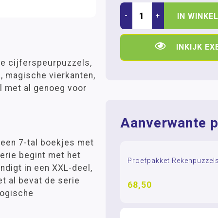
-
+
IN WINKE
INKIJK E
e cijferspeurpuzzels,
, magische vierkanten,
l met al genoeg voor
Aanverwante p
 een 7-tal boekjes met
erie begint met het
Proefpakket Rekenpuzzel
indigt in een XXL-deel,
et al bevat de serie
68,50
logische