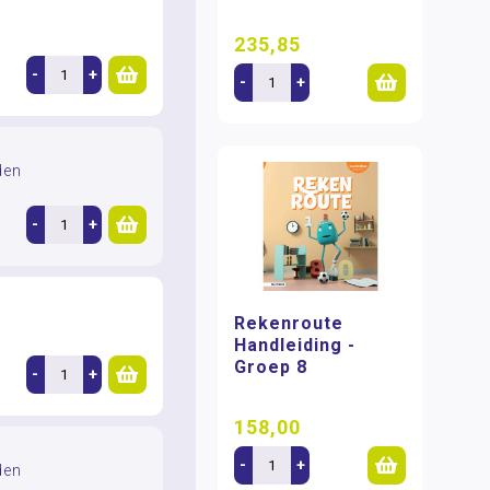
235,85
-
+
-
+
den
-
+
Rekenroute
Handleiding -
Groep 8
-
+
158,00
-
+
den