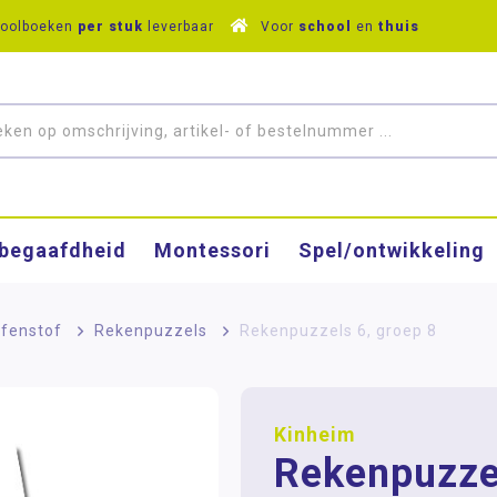
hoolboeken
per stuk
leverbaar
Voor
school
en
thuis
­begaafdheid
Montessori
Spel/ontwikkeling
fenstof
>
Rekenpuzzels
>
Rekenpuzzels 6, groep 8
Kinheim
Rekenpuzze