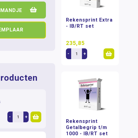
LMANDJE
Rekensprint Extra
- IB/RT set
XEMPLAAR
235,85
-
+
roducten
s
-
+
Rekensprint
Getalbegrip t/m
1000 - IB/RT set