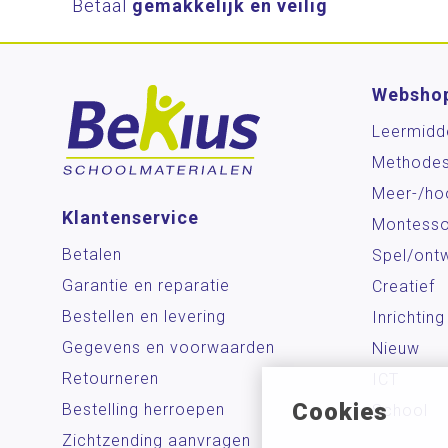
Betaal
gemakkelijk en veilig
Websho
Leermidd
Methode
Meer-/ho
Klantenservice
Montesso
Betalen
Spel/ontw
Garantie en reparatie
Creatief
Bestellen en levering
Inrichting
Gegevens en voorwaarden
Nieuw
Retourneren
ICT
Cookies
Bestelling herroepen
School
Zichtzending aanvragen