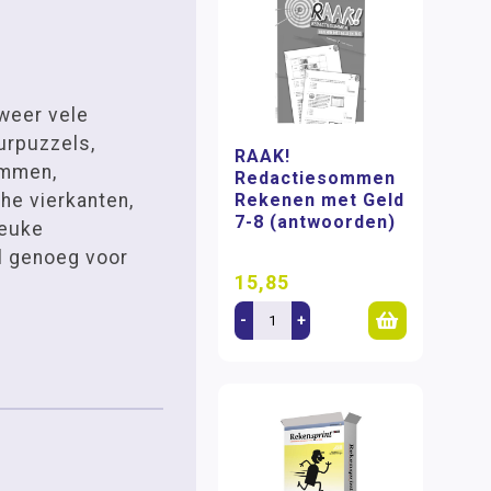
weer vele
urpuzzels,
RAAK!
ommen,
Redactiesommen
he vierkanten,
Rekenen met Geld
7-8 (antwoorden)
leuke
l genoeg voor
15,85
-
+