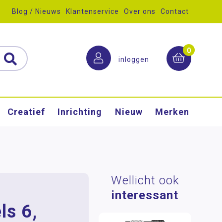
Blog / Nieuws
Klantenservice
Over ons
Contact
0
inloggen
Creatief
Inrichting
Nieuw
Merken
Wellicht ook
interessant
ls 6,