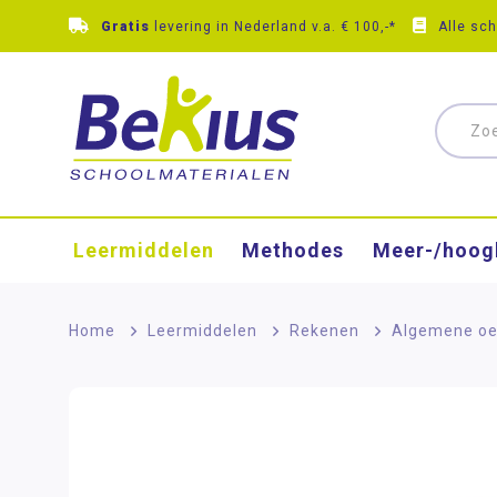
Gratis
levering in Nederland v.a. € 100,-*
Alle sc
Leermiddelen
Methodes
Meer-/hoog
Home
>
Leermiddelen
>
Rekenen
>
Algemene oe