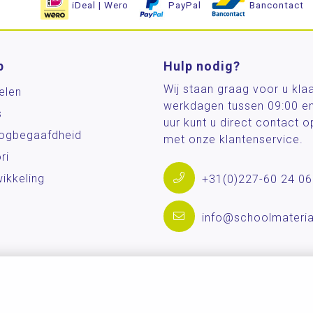
iDeal | Wero
PayPal
Bancontact
p
Hulp nodig?
Wij staan graag voor u kla
elen
werkdagen tussen 09:00 e
s
uur kunt u direct contact
og­begaafdheid
met onze klantenservice.
ri
ikkeling
+31(0)227-60 24 06
info@schoolmateria