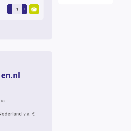
-
+
en.nl
uis
Nederland v.a. €