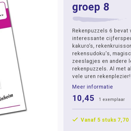
groep 8
Rekenpuzzels 6 bevat 
interessante cijferspe
kakuro’s, rekenkruiss
rekensudoku's, magisc
zeeslagjes en andere 
rekenpuzzels. Al met a
vele uren rekenplezier!
Meer informatie
10,45
1 exemplaar
Vanaf 5 stuks
7,70