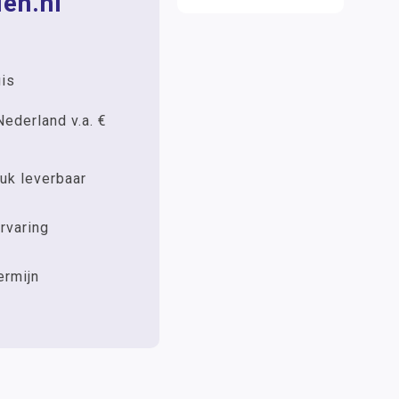
en.nl
uis
Nederland v.a. €
uk leverbaar
rvaring
ermijn