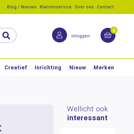
Blog / Nieuws
Klantenservice
Over ons
Contact
0
inloggen
Creatief
Inrichting
Nieuw
Merken
Wellicht ook
interessant
t