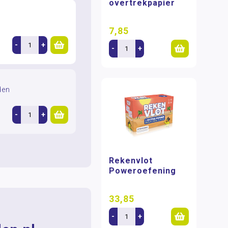
overtrekpapier
7,85
-
+
-
+
den
-
+
Rekenvlot
Poweroefening
33,85
-
+