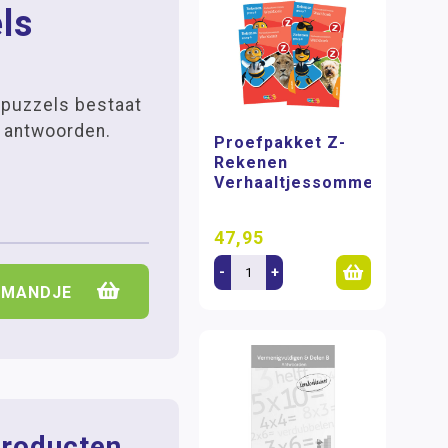
ls
puzzels bestaat
f antwoorden.
Proefpakket Z-
Rekenen
Verhaaltjessommen
47,95
-
+
LMANDJE
roducten