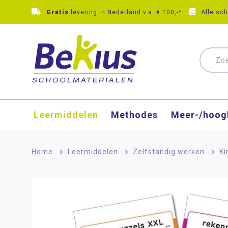
Gratis
levering in Nederland v.a. € 100,-*
Alle sc
Leermiddelen
Methodes
Meer-/hoog
Home
>
Leermiddelen
>
Zelfstandig werken
>
Ki