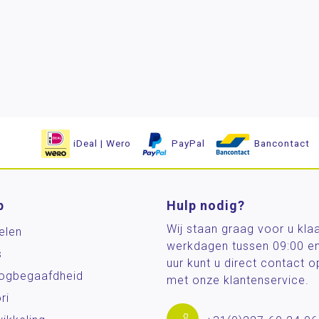
iDeal | Wero
PayPal
Bancontact
p
Hulp nodig?
Wij staan graag voor u kla
elen
werkdagen tussen 09:00 e
s
uur kunt u direct contact
og­begaafdheid
met onze klantenservice.
ri