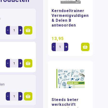
Kerndoeltrainer
Vermenigvuldigen
s
& Delen B
antwoorden
-
+
13,95
-
+
-
+
den
-
+
Steeds beter
werkschrift