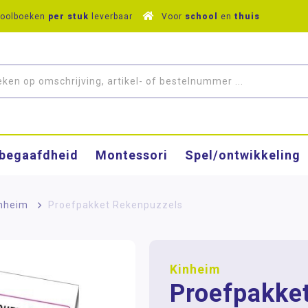
hoolboeken
per stuk
leverbaar
Voor
school
en
thuis
­begaafdheid
Montessori
Spel/ontwikkeling
nheim
>
Proefpakket Rekenpuzzels
Kinheim
Proefpakke