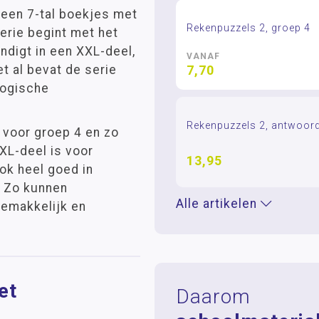
 een 7-tal boekjes met
Rekenpuzzels 2, groep 4
erie begint met het
indigt in een XXL-deel,
VANAF
et al bevat de serie
7,70
logische
Rekenpuzzels 2, antwoor
2 voor groep 4 en zo
XL-deel is voor
13,95
ok heel goed in
. Zo kunnen
Alle artikelen
gemakkelijk en
et
Daarom