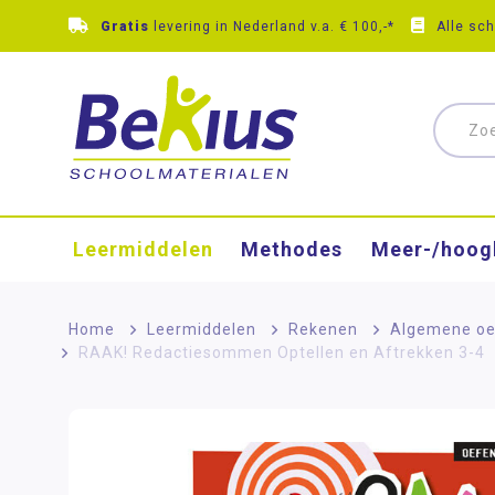
Gratis
levering in Nederland v.a. € 100,-*
Alle sc
Leermiddelen
Methodes
Meer-/hoog
Home
>
Leermiddelen
>
Rekenen
>
Algemene oe
RAAK! Redactiesommen Optellen en Aftrekken 3-4