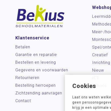
Websho
Leermidd
Methode
Meer-/ho
Klantenservice
Montesso
Betalen
Spel/ontw
Garantie en reparatie
Creatief
Bestellen en levering
Inrichting
Gegevens en voorwaarden
Nieuw
Retourneren
ICT
Cookies
Bestelling herroepen
School
Zichtzending aanvragen
Laat ons weten welke
Contact
geen persoonsgegeven
krijg je een optimale