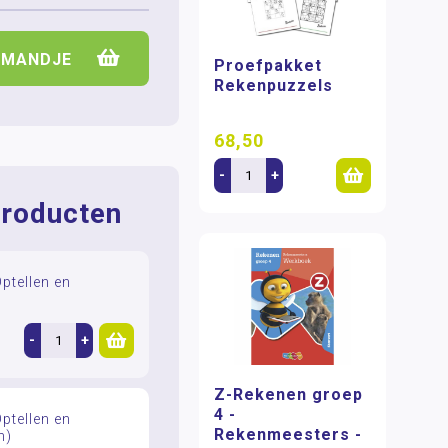
LMANDJE
Proefpakket
Rekenpuzzels
68,50
-
+
roducten
tellen en
-
+
Z-Rekenen groep
4 -
tellen en
Rekenmeesters -
n)