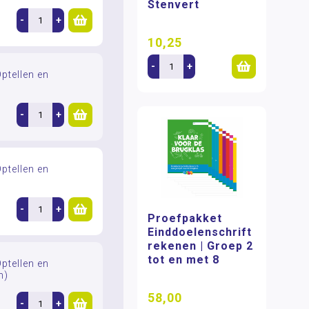
Stenvert
-
+
10,25
-
+
tellen en
-
+
tellen en
-
+
Proefpakket
Einddoelenschrift
rekenen | Groep 2
tot en met 8
tellen en
n)
58,00
-
+