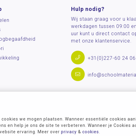
p
Hulp nodig?
Wij staan graag voor u kla
elen
werkdagen tussen 09:00 e
s
uur kunt u direct contact
og­begaafdheid
met onze klantenservice.
ri
ikkeling
+31(0)227-60 24 06
info@schoolmateria
 cookies we mogen plaatsen. Wanneer essentiële cookies aank
s en help je ons de site te verbeteren. Wanneer je Cookies a
 website ervaring. Meer over
privacy
&
cookies
.