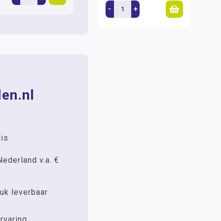
-
+
en.nl
uis
Nederland v.a. €
uk leverbaar
rvaring