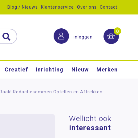
Blog / Nieuws
Klantenservice
Over ons
Contact
0
inloggen
Creatief
Inrichting
Nieuw
Merken
Raak! Redactiesommen Optellen en Aftrekken
>
Wellicht ook
interessant