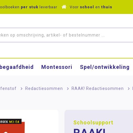
hoolboeken
per stuk
leverbaar
Voor
school
en
thuis
­begaafdheid
Montessori
Spel/ontwikkeling
fenstof
>
Redactiesommen
>
RAAK! Redactiesommen
>
Schoolsupport