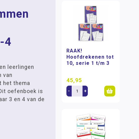
ommen
3-4
RAAK!
Hoofdrekenen tot
10, serie 1 t/m 3
en leerlingen
n van
45,95
t het thema
Dit oefenboek is
-
+
aar 3 en 4 van de