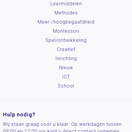
Leermiddelen
Methodes
Meer-/hoog­begaafdheid
Montessori
Spel/ontwikkeling
Creatief
Inrichting
Nieuw
ICT
School
Hulp nodig?
Wij staan graag voor u klaar. Op werkdagen tussen
09:00 en 17:00 uur kunt u direct contact opnemen