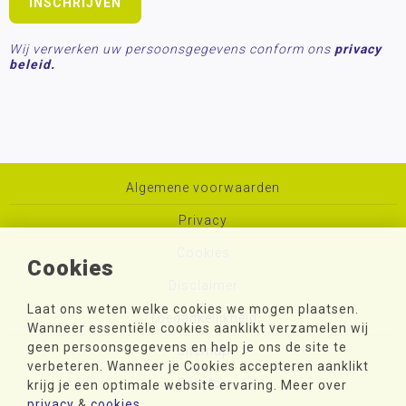
Wij verwerken uw persoonsgegevens conform ons
privacy
beleid.
Algemene voorwaarden
Privacy
Cookies
Cookies
Disclaimer
Laat ons weten welke cookies we mogen plaatsen.
Toegankelijkheid
Wanneer essentiële cookies aanklikt verzamelen wij
geen persoonsgegevens en help je ons de site te
Sitemap
verbeteren. Wanneer je Cookies accepteren aanklikt
Colofon
krijg je een optimale website ervaring. Meer over
privacy
&
cookies
.