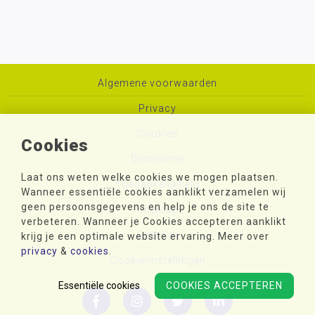
Algemene voorwaarden
Privacy
Cookies
Cookies
Disclaimer
Laat ons weten welke cookies we mogen plaatsen.
Toegankelijkheid
Wanneer essentiële cookies aanklikt verzamelen wij
geen persoonsgegevens en help je ons de site te
Sitemap
verbeteren. Wanneer je Cookies accepteren aanklikt
Colofon
krijg je een optimale website ervaring. Meer over
privacy
&
cookies
.
Cookie-instellingen
Essentiële cookies
COOKIES ACCEPTEREN