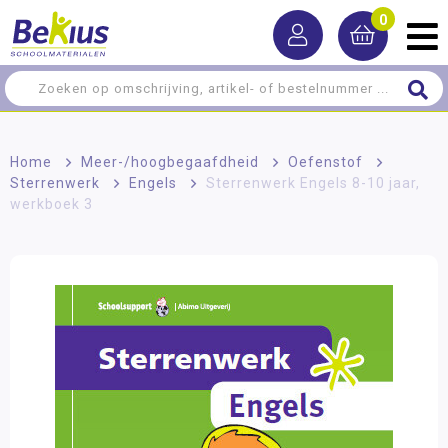
0
Home
>
Meer-/hoog­begaafdheid
>
Oefenstof
>
Sterrenwerk
>
Engels
>
Sterrenwerk Engels 8-10 jaar,
werkboek 3