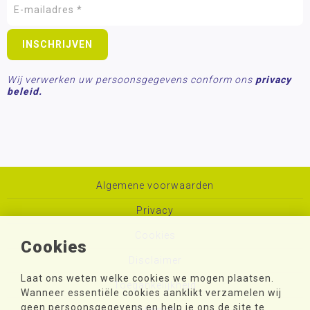
Wij verwerken uw persoonsgegevens conform ons
privacy
beleid.
Algemene voorwaarden
Privacy
Cookies
Cookies
Disclaimer
Laat ons weten welke cookies we mogen plaatsen.
Toegankelijkheid
Wanneer essentiële cookies aanklikt verzamelen wij
geen persoonsgegevens en help je ons de site te