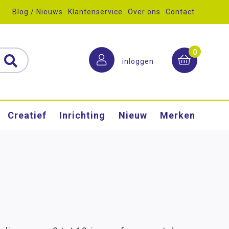
Blog / Nieuws
Klantenservice
Over ons
Contact
0
inloggen
Creatief
Inrichting
Nieuw
Merken