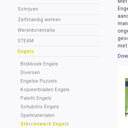
Met
Enge
Schrijven
aand
Zelfstandig werken
mani
Wereldoriëntatie
ong
gesc
STEAM
met
Engels
Dow
Blokboek Engels
Diversen
Engelse Puzzels
Kopieerbladen Engels
Paletti Engels
Schubitrix Engels
Spelmaterialen
Sterrenwerk Engels