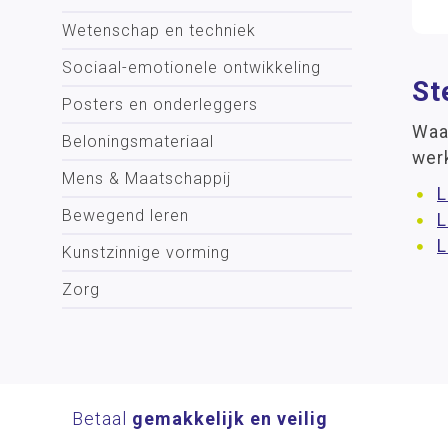
Wetenschap en techniek
Sociaal-emotionele ontwikkeling
St
Posters en onderleggers
Waar
Beloningsmateriaal
wer
Mens & Maatschappij
L
Bewegend leren
L
L
Kunstzinnige vorming
Zorg
Betaal
gemakkelijk en veilig