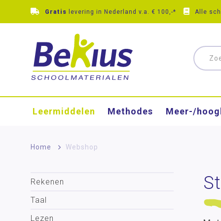
Gratis
levering in Nederland v.a. € 100,-*
Alle sc
Leermiddelen
Methodes
Meer-/hoog
Home
>
Webshop
St
Rekenen
Taal
Lezen