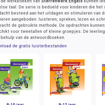
 de werkboeken van
Sterrenwerk Engels
kunnen lee
lse taal. De serie is bedoeld voor kinderen die het
acht besteed aan het uitdagen en stimuleren van de 
eren aangeboden: luisteren, spreken, lezen en schr
eacht de gebruikte methode. De opdrachten kunnen 
hikt voor tweetallen of kleine groepjes. De leerli
 behulp van de antwoordboeken.
nload de gratis luisterbestanden
8-10 jaar
9-12 jaar