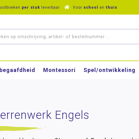
hoolboeken
per stuk
leverbaar
Voor
school
en
thuis
­begaafdheid
Montessori
Spel/ontwikkeling
errenwerk Engels