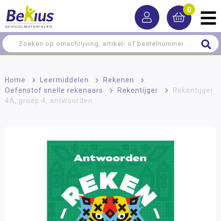
0
Home
>
Leermiddelen
>
Rekenen
>
Oefenstof snelle rekenaars
>
Rekentijger
>
Rekentijger
4A, groep 4, antwoorden