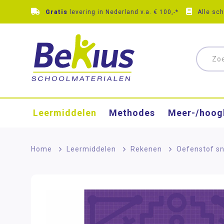
Gratis
levering in Nederland v.a. € 100,-*
Alle sc
Leermiddelen
Methodes
Meer-/hoog
Home
>
Leermiddelen
>
Rekenen
>
Oefenstof sn