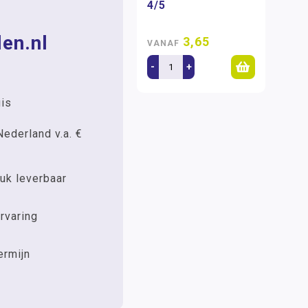
4/5
en.nl
3,65
VANAF
-
+
uis
Nederland v.a. €
uk leverbaar
rvaring
ermijn