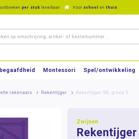
hoolboeken
per stuk
leverbaar
Voor
school
en
thuis
­begaafdheid
Montessori
Spel/ontwikkeling
elle rekenaars
>
Rekentijger
>
Rekentijger 5B, groep 5
Zwijsen
Rekentijger