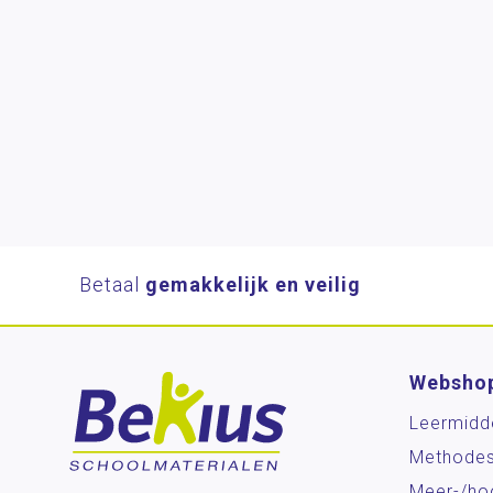
Betaal
gemakkelijk en veilig
Websho
Leermidd
Methode
Meer-/ho