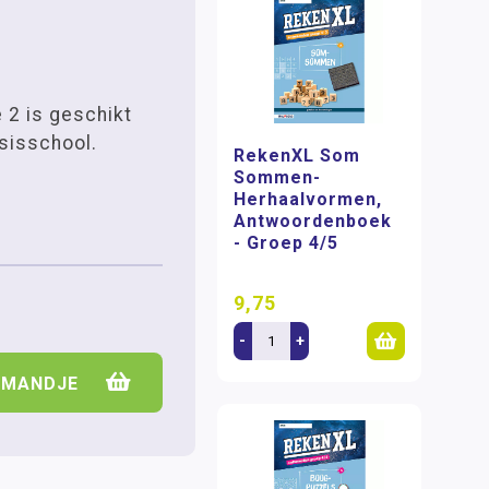
 2 is geschikt
sisschool.
RekenXL Som
Sommen-
Herhaalvormen,
Antwoordenboek
- Groep 4/5
9,75
-
+
LMANDJE