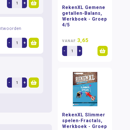
-
+
RekenXL Gemene
getallen-Balans,
Werkboek - Groep
4/5
antwoorden
3,65
VANAF
-
+
-
+
-
+
RekenXL Slimmer
spelen-Fractals,
Werkboek - Groep