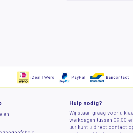
iDeal | Wero
PayPal
Bancontact
p
Hulp nodig?
Wij staan graag voor u kla
elen
werkdagen tussen 09:00 e
s
uur kunt u direct contact
og­begaafdheid