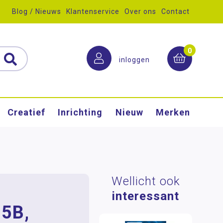
Blog / Nieuws
Klantenservice
Over ons
Contact
0
inloggen
Creatief
Inrichting
Nieuw
Merken
Wellicht ook
interessant
 5B,