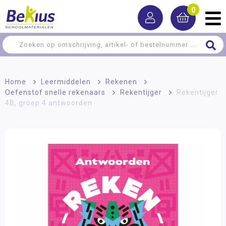
0
Home
>
Leermiddelen
>
Rekenen
>
Oefenstof snelle rekenaars
>
Rekentijger
>
Rekentijger
4B, groep 4 antwoorden