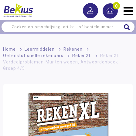
0
Home
>
Leermiddelen
>
Rekenen
>
Oefenstof snelle rekenaars
>
RekenXL
>
RekenXL
Verdeelproblemen-Munten wegen, Antwoordenboek -
Groep 4/5