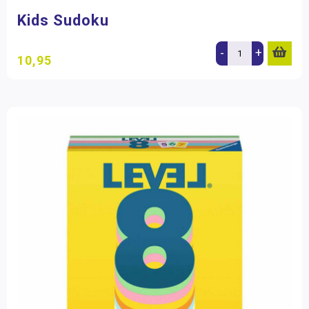
Kids Sudoku
-
+
10,95