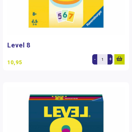
Level 8
-
+
10,95