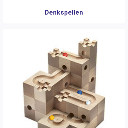
13+ jaar
(1)
Denkspellen
Materiaalkeuze
Bouw- en constructiematerialen
(18)
Spellen
(7)
Aantal spelers
1 speler
(1)
2 - 4 spelers
(5)
2 spelers
(1)
3 spelers
(1)
4 - 6 spelers
(4)
4 spelers
(1)
Toon meer
Speelduur
15 - 30 minuten
(2)