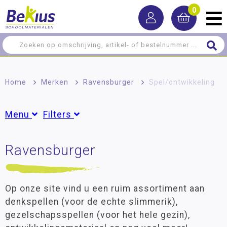
0
Home
>
Merken
>
Ravensburger
>
Spel/ontwikkeling
Menu
Filters
Leermiddelen
Ravensburger
Uitgelicht
Meer-/hoog­begaafdheid
Meest verkocht
(2)
Spel/ontwikkeling
Op onze site vind u een ruim assortiment aan
Groepen
Denkspellen
denkspellen (voor de echte slimmerik),
Groep 2
(1)
gezelschapsspellen (voor het hele gezin),
Bouwen en construeren
Groep 3
(1)