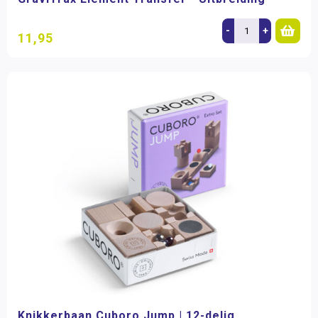
-
+
11,95
Knikkerbaan Cuboro Jump | 12-delig