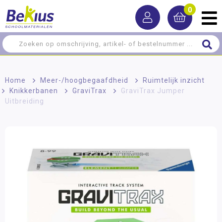
0
Home
>
Meer-/hoog­begaafdheid
>
Ruimtelijk inzicht
>
Knikkerbanen
>
GraviTrax
>
GraviTrax Jumper
Uitbreiding