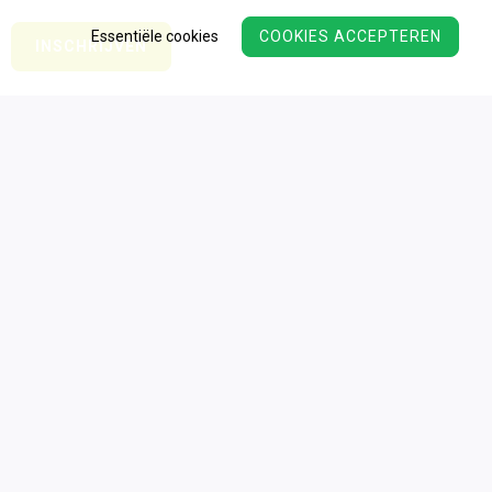
Essentiële cookies
COOKIES ACCEPTEREN
Wij verwerken uw persoonsgegevens conform ons
privacy
beleid.
Algemene voorwaarden
Privacy
Cookies
Disclaimer
Toegankelijkheid
Sitemap