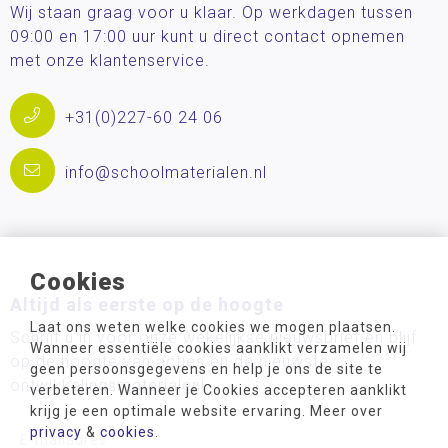
Wij staan graag voor u klaar. Op werkdagen tussen
09:00 en 17:00 uur kunt u direct contact opnemen
met onze klantenservice.
+31(0)227-60 24 06
info@schoolmaterialen.nl
Cookies
Altijd als eerste op de hoogte
Laat ons weten welke cookies we mogen plaatsen.
Schrijf u in voor onze wekelijkse nieuwsbrief en blijf
Wanneer essentiële cookies aanklikt verzamelen wij
op de hoogte van acties en de nieuwste
geen persoonsgegevens en help je ons de site te
ontwikkelingsmaterialen!
verbeteren. Wanneer je Cookies accepteren aanklikt
krijg je een optimale website ervaring. Meer over
privacy
&
cookies
.