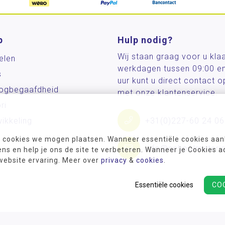
p
Hulp nodig?
Wij staan graag voor u kla
elen
werkdagen tussen 09:00 e
s
uur kunt u direct contact
og­begaafdheid
met onze klantenservice.
ri
ikkeling
+31(0)227-60 24 06
 cookies we mogen plaatsen. Wanneer essentiële cookies aank
info@schoolmateria
s en help je ons de site te verbeteren. Wanneer je Cookies a
 website ervaring. Meer over
privacy
&
cookies
.
Essentiële cookies
CO