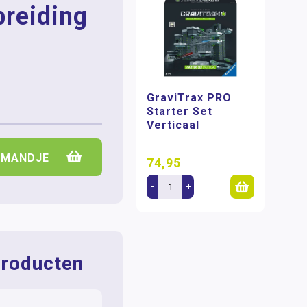
breiding
GraviTrax PRO
Starter Set
Verticaal
LMANDJE
74,95
-
+
roducten