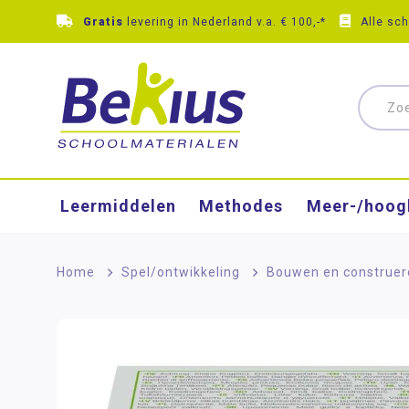
Gratis
levering in Nederland v.a. € 100,-*
Alle sc
Leermiddelen
Methodes
Meer-/hoog
Home
>
Spel/ontwikkeling
>
Bouwen en construer