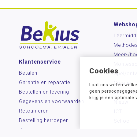
Websho
Leermidd
Methode
Meer-/ho
Klantenservice
Montesso
Cookies
Betalen
Spel/ontw
Garantie en reparatie
Creatief
Laat ons weten welke
geen persoonsgegeven
Bestellen en levering
Inrichting
krijg je een optimale
Gegevens en voorwaarden
Nieuw
Retourneren
ICT
Bestelling herroepen
School
Zichtzending aanvragen