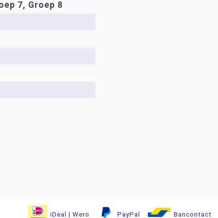
oep 7, Groep 8
iDeal | Wero
PayPal
Bancontact