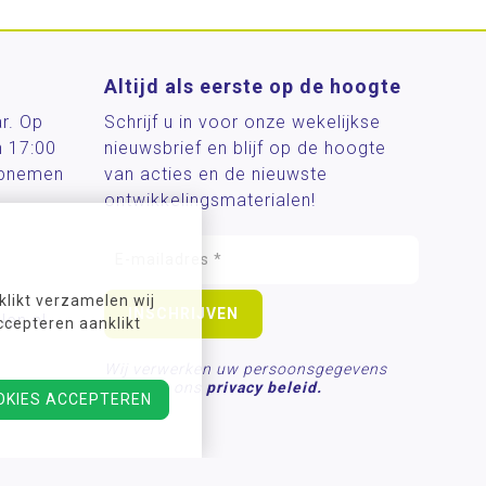
Altijd als eerste op de hoogte
ar. Op
Schrijf u in voor onze wekelijkse
n 17:00
nieuwsbrief en blijf op de hoogte
 opnemen
van acties en de nieuwste
ontwikkelingsmaterialen!
likt verzamelen wij
len.nl
ccepteren aanklikt
Wij verwerken uw persoonsgegevens
conform ons
privacy beleid.
OKIES ACCEPTEREN