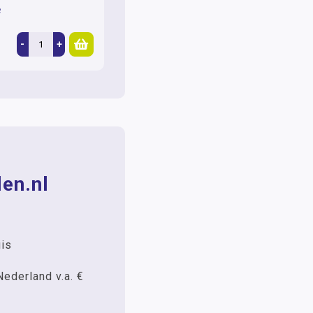
e
-
+
en.nl
uis
Nederland v.a. €