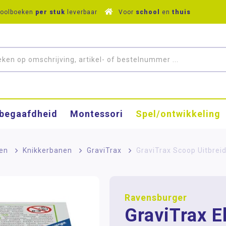
hoolboeken
per stuk
leverbaar
Voor
school
en
thuis
­begaafdheid
Montessori
Spel/ontwikkeling
en
>
Knikkerbanen
>
GraviTrax
>
GraviTrax Scoop Uitbrei
Ravensburger
GraviTrax E