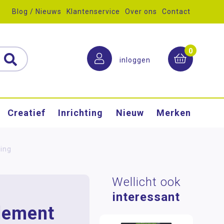
Blog / Nieuws
Klantenservice
Over ons
Contact
0
inloggen
Creatief
Inrichting
Nieuw
Merken
ding
Wellicht ook
interessant
lement