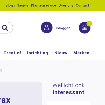
Blog / Nieuws
Klantenservice
Over ons
Contact
0
inloggen
Creatief
Inrichting
Nieuw
Merken
ng
Wellicht ook
interessant
rax