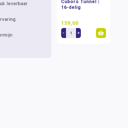
Cuboro Tunnel |
uk leverbaar
16-delig
rvaring
159,00
-
+
ermijn