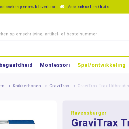
hoolboeken
per stuk
leverbaar
Voor
school
en
thuis
­begaafdheid
Montessori
Spel/ontwikkeling
en
>
Knikkerbanen
>
GraviTrax
>
GraviTrax Trax Uitbreidi
Ravensburger
GraviTrax T