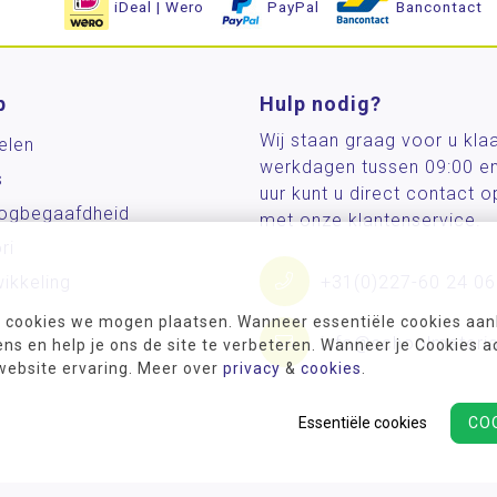
iDeal | Wero
PayPal
Bancontact
p
Hulp nodig?
Wij staan graag voor u kla
elen
werkdagen tussen 09:00 e
s
uur kunt u direct contact
og­begaafdheid
met onze klantenservice.
ri
ikkeling
+31(0)227-60 24 06
 cookies we mogen plaatsen. Wanneer essentiële cookies aank
info@schoolmateria
s en help je ons de site te verbeteren. Wanneer je Cookies a
 website ervaring. Meer over
privacy
&
cookies
.
Essentiële cookies
CO