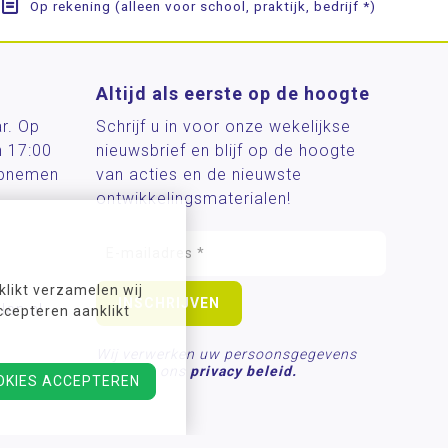
Op rekening (alleen voor school, praktijk, bedrijf *)
Altijd als eerste op de hoogte
ar. Op
Schrijf u in voor onze wekelijkse
n 17:00
nieuwsbrief en blijf op de hoogte
 opnemen
van acties en de nieuwste
ontwikkelingsmaterialen!
likt verzamelen wij
len.nl
ccepteren aanklikt
Wij verwerken uw persoonsgegevens
conform ons
privacy beleid.
OKIES ACCEPTEREN