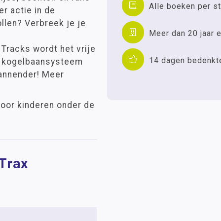
Alle boeken per st
r actie in de
ollen? Verbreek je je
Meer dan 20 jaar e
 Tracks wordt het vrije
14 dagen bedenkt
e kogelbaansysteem
pannender! Meer
 voor kinderen onder de
 Trax