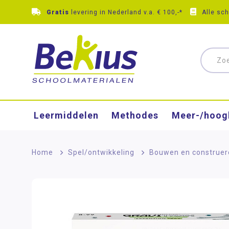
Gratis
levering in Nederland v.a. € 100,-*
Alle sc
Leermiddelen
Methodes
Meer-/hoog
Home
>
Spel/ontwikkeling
>
Bouwen en construer