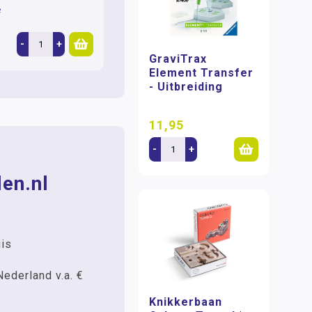
e
-
+
GraviTrax
Element Transfer
- Uitbreiding
11,95
-
+
en.nl
uis
Nederland v.a. €
Knikkerbaan