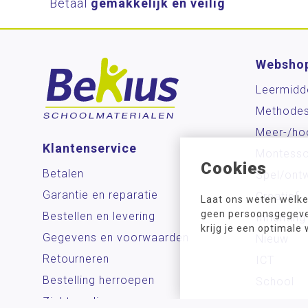
Betaal
gemakkelijk en veilig
Websho
Leermidd
Methode
Meer-/ho
Klantenservice
Montesso
Cookies
Betalen
Spel/ontw
Garantie en reparatie
Creatief
Laat ons weten welke
geen persoonsgegeven
Bestellen en levering
Inrichting
krijg je een optimale
Gegevens en voorwaarden
Nieuw
Retourneren
ICT
Bestelling herroepen
School
Zichtzending aanvragen