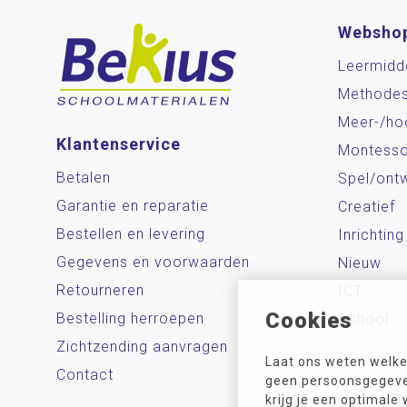
Websho
Leermidd
Methode
Meer-/ho
Klantenservice
Montesso
Betalen
Spel/ontw
Garantie en reparatie
Creatief
Bestellen en levering
Inrichting
Gegevens en voorwaarden
Nieuw
Retourneren
ICT
Cookies
Bestelling herroepen
School
Zichtzending aanvragen
Laat ons weten welke
Contact
geen persoonsgegeven
krijg je een optimale