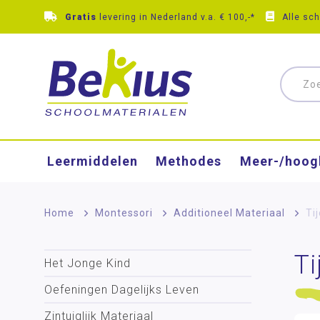
Gratis
levering in Nederland v.a. € 100,-*
Alle sc
Leermiddelen
Methodes
Meer-/hoog
Home
>
Montessori
>
Additioneel Materiaal
>
Tij
Ti
Het Jonge Kind
Oefeningen Dagelijks Leven
Zintuiglijk Materiaal