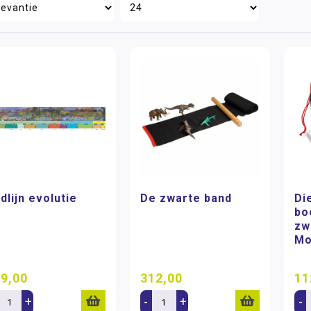
jdlijn evolutie
De zwarte band
Di
bo
zw
Mo
9,00
312,00
11
+
-
+
-