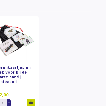
erenkaartjes en
ek voor bij de
arte band |
ntessori
2,00
+