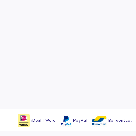
iDeal | Wero
PayPal
Bancontact