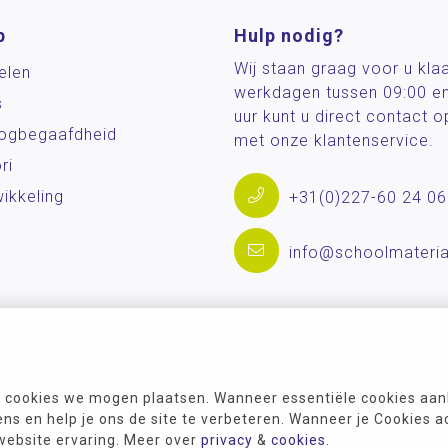
p
Hulp nodig?
Wij staan graag voor u kla
elen
werkdagen tussen 09:00 e
s
uur kunt u direct contact
og­begaafdheid
met onze klantenservice.
ri
ikkeling
+31(0)227-60 24 06
info@schoolmateria
 cookies we mogen plaatsen. Wanneer essentiële cookies aank
s en help je ons de site te verbeteren. Wanneer je Cookies a
 website ervaring. Meer over
privacy
&
cookies
.