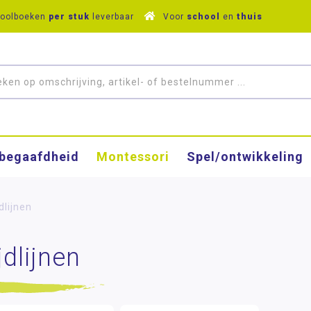
hoolboeken
per stuk
leverbaar
Voor
school
en
thuis
­begaafdheid
Montessori
Spel/ontwikkeling
dlijnen
jdlijnen