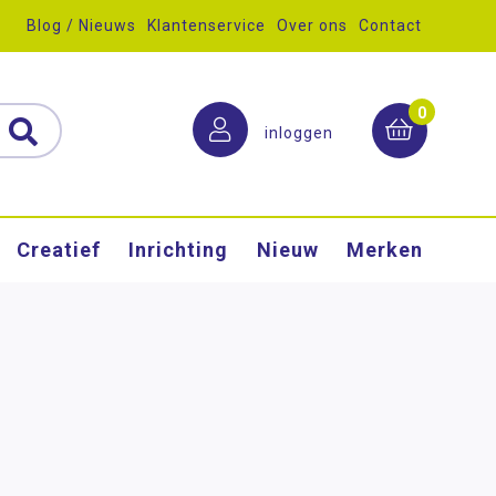
Blog / Nieuws
Klantenservice
Over ons
Contact
0
inloggen
Creatief
Inrichting
Nieuw
Merken