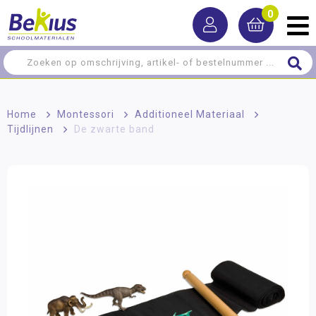
0
Home
>
Montessori
>
Additioneel Materiaal
>
Tijdlijnen
>
De zwarte band