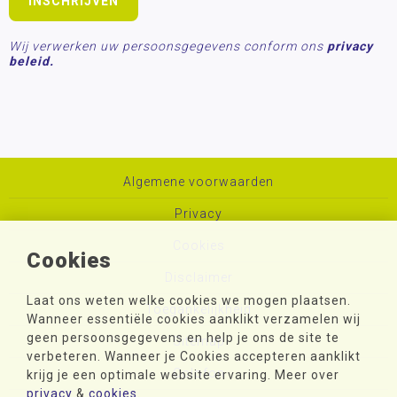
Wij verwerken uw persoonsgegevens conform ons
privacy
beleid.
Algemene voorwaarden
Privacy
Cookies
Cookies
Disclaimer
Laat ons weten welke cookies we mogen plaatsen.
Toegankelijkheid
Wanneer essentiële cookies aanklikt verzamelen wij
geen persoonsgegevens en help je ons de site te
Sitemap
verbeteren. Wanneer je Cookies accepteren aanklikt
Colofon
krijg je een optimale website ervaring. Meer over
privacy
&
cookies
.