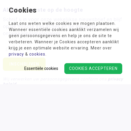
Cookies
Altijd als eerste op de hoogte
Schrijf u in voor onze wekelijkse nieuwsbrief en blijf
Laat ons weten welke cookies we mogen plaatsen.
op de hoogte van acties en de nieuwste
Wanneer essentiële cookies aanklikt verzamelen wij
ontwikkelingsmaterialen!
geen persoonsgegevens en help je ons de site te
verbeteren. Wanneer je Cookies accepteren aanklikt
krijg je een optimale website ervaring. Meer over
privacy
&
cookies
.
Essentiële cookies
COOKIES ACCEPTEREN
Wij verwerken uw persoonsgegevens conform ons
privacy
beleid.
Algemene voorwaarden