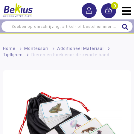
0
Home
>
Montessori
>
Additioneel Materiaal
>
Tijdlijnen
>
Dieren en boek voor de zwarte band