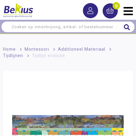
0
Home
>
Montessori
>
Additioneel Materiaal
>
Tijdlijnen
>
Tijdlijn evolutie