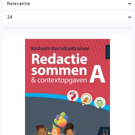
Wetenschap en techniek
Filter op prijs
Sociaal-emotionele ontwikkeling
Posters en onderleggers
Beloningsmateriaal
Mens & Maatschappij
Bewegend leren
Kunstzinnige vorming
Zorg