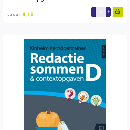
-
+
8,10
VANAF