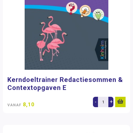
Kerndoeltrainer Redactiesommen &
Contextopgaven E
-
+
8,10
VANAF