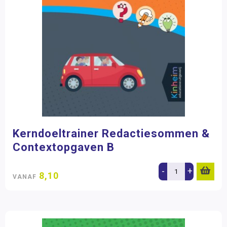
Kerndoeltrainer Redactiesommen &
Contextopgaven B
-
+
8,10
VANAF