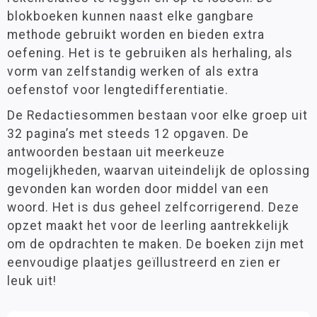
Groep 8
(6)
blokboeken kunnen naast elke gangbare
Spelmaterialen
methode gebruikt worden en bieden extra
Ajodakt
oefening. Het is te gebruiken als herhaling, als
Leeftijd
vorm van zelfstandig werken of als extra
Kinheim
3 - 6 jaar
(1)
oefenstof voor lengtedifferentiatie.
Klassenmanagement
6 - 9 jaar
(5)
9 - 12 jaar
(10)
De Redactiesommen bestaan voor elke groep uit
Oefenstof
32 pagina’s met steeds 12 opgaven. De
Paletti
antwoorden bestaan uit meerkeuze
Rekenen
Materiaalkeuze
mogelijkheden, waarvan uiteindelijk de oplossing
Stenvert
Antwoordenboeken
(6)
gevonden kan worden door middel van een
Taal
Pakketten
(1)
woord. Het is dus geheel zelfcorrigerend. Deze
Werkboeken
(7)
Techniek
opzet maakt het voor de leerling aantrekkelijk
om de opdrachten te maken. De boeken zijn met
Wereldoriëntatie
eenvoudige plaatjes geïllustreerd en zien er
Merk
STEAM
leuk uit!
Kinheim
(24)
Engels