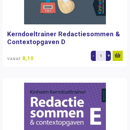
Kerndoeltrainer Redactiesommen &
Contextopgaven D
-
+
8,10
VANAF