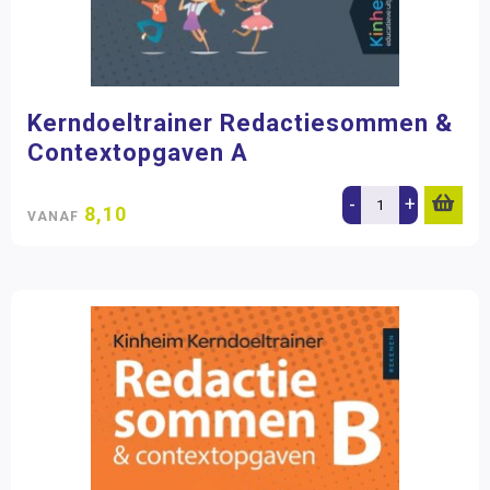
Kerndoeltrainer Redactiesommen &
Contextopgaven A
-
+
8,10
VANAF