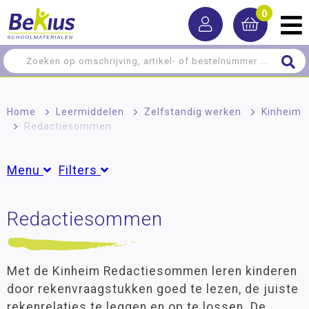
0
Home
>
Leermiddelen
>
Zelfstandig werken
>
Kinheim
>
Redactiesommen
Menu
Filters
Rekenen
Redactiesommen
Groepen
Taal
Groep 3
(1)
Groep 4
(3)
Lezen
Groep 5
(4)
Met de Kinheim Redactiesommen leren kinderen
Schrijven
Groep 6
(4)
door rekenvraagstukken goed te lezen, de juiste
Groep 7
(6)
rekenrelaties te leggen en op te lossen. De
Zelfstandig werken