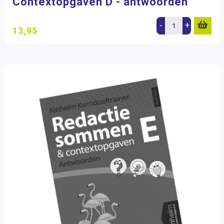
Contextopgaven D - antwoorden
-
+
13,95