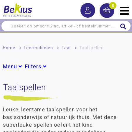
0
Home
>
Leermiddelen
>
Taal
>
Taalspellen
Menu
Filters
Rekenen
Taalspellen
Groepen
Taal
Dreumes
(1)
Peuter
(1)
Woordenschat
Groep 1
(21)
Leuke, leerzame taalspellen voor het
Spelling
Groep 2
(22)
basisonderwijs of natuurlijk thuis. Met deze
Groep 3
(27)
NT2 - Nederlands als tweede taal
superleuke spellen oefent het kind
Groep 4
(39)