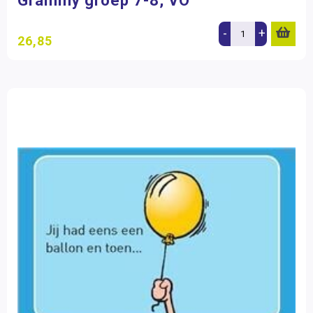
Grammy groep 7-8, VO
-
+
26,85