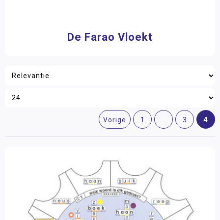
De Farao Vloekt
4
Vorige
1
...
3