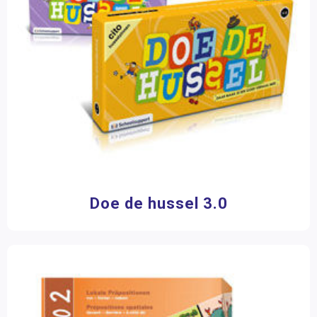
Kraft
(1)
Kwintenssens
(1)
Learning Resources
(1)
Paletti
(5)
Toon meer
Filter op prijs
Doe de hussel 3.0