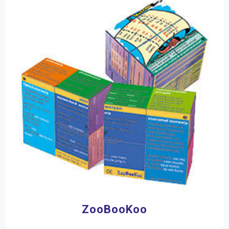
ZooBooKoo