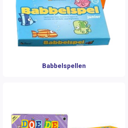
Speelduur
0 - 15 minuten
(2)
15 - 30 minuten
(4)
60 - 120 minuten
(1)
Leesniveau
AVI M4
(1)
Babbelspellen
Merk
999 Games
(1)
Baert
(4)
Dusyma
(1)
Educo
(3)
Eduforce
(1)
Jumbo
(1)