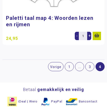
Paletti taal map 4: Woorden lezen
en rijmen
-
+
24,95
4
Vorige
1
...
3
Betaal
gemakkelijk en veilig
iDeal | Wero
PayPal
Bancontact