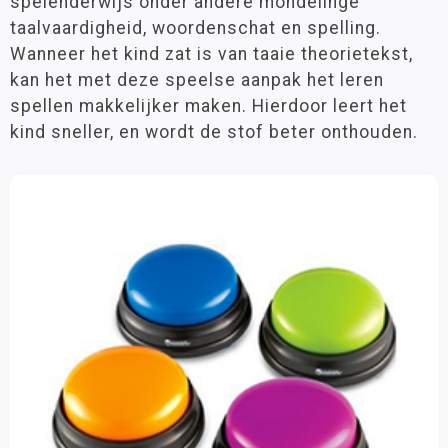
spelenderwijs onder andere mondelinge
Taal Mix
Groep 5
(41)
taalvaardigheid, woordenschat en spelling.
Taalbegaafde leerling
Groep 6
(40)
Wanneer het kind zat is van taaie theorietekst,
Taalhulpmiddelen
Groep 7
(36)
kan het met deze speelse aanpak het leren
Groep 8
(35)
Montessori
spellen makkelijker maken. Hierdoor leert het
Toon meer
Taalontwikkeling
kind sneller, en wordt de stof beter onthouden.
Taalspellen
Leeftijd
Spreken en luisteren
3 - 6 jaar
(17)
Zelfstandig werken leerspellen
6 - 9 jaar
(50)
9 - 12 jaar
(43)
Zorg / Remediëring
12 jaar >
(17)
Schubi Verhalendozen
1 jaar
(1)
Colorcards
2 jaar
(1)
3 jaar
(1)
Lezen
4 jaar
(4)
5 jaar
(4)
Schrijven
6 jaar
(5)
Zelfstandig werken
7 jaar
(5)