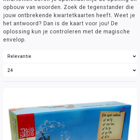
Groep 8
(2)
opbouw van woorden. Zoek de tegenstander die
Taal Mix
jouw ontbrekende kwartetkaarten heeft. Weet je
Taalbegaafde leerling
het antwoord? Dan is de kaart voor jou! De
Taalhulpmiddelen
Leeftijd
oplossing kun je controleren met de magische
Montessori
6 - 9 jaar
(2)
envelop.
9 - 12 jaar
(2)
Taalontwikkeling
Taalspellen
Spreken en luisteren
Materiaalkeuze
Zelfstandig werken leerspellen
Spellen
(2)
Zorg / Remediëring
Schubi Verhalendozen
Aantal spelers
Colorcards
1 speler
(2)
2 - 4 spelers
(2)
Lezen
Schrijven
Merk
Zelfstandig werken