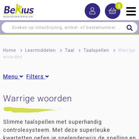
0
Home
>
Leermiddelen
>
Taal
>
Taalspellen
>
Warrige
woorden
Menu
Filters
Rekenen
Warrige woorden
Groepen
Taal
Groep 3
(2)
Groep 4
(2)
Woordenschat
Groep 5
(2)
Slimme taalspellen met superhandig
Spelling
Groep 6
(2)
controlesysteem. Met deze superleuke
Groep 7
(2)
NT2 - Nederlands als tweede taal
kwartetten oefen je spelenderwijs de spelling en