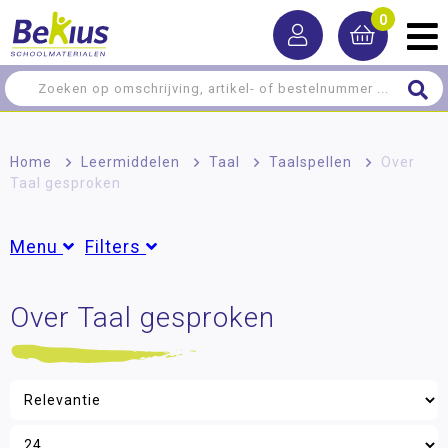
0
Home
>
Leermiddelen
>
Taal
>
Taalspellen
>
Over
Taal gesproken
Menu
Filters
Rekenen
Over Taal gesproken
Merk
Taal
Dusyma
(11)
Woordenschat
Spelling
Filter op prijs
NT2 - Nederlands als tweede taal