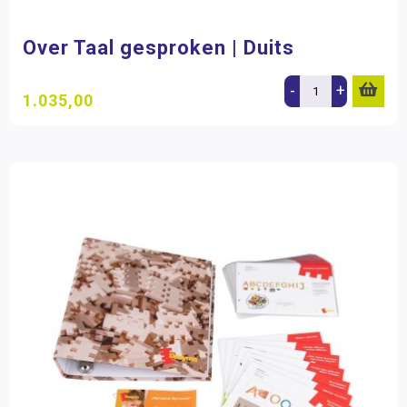
Wereldoriëntatie
Over Taal gesproken | Duits
STEAM
-
+
Engels
1.035,00
Wetenschap en techniek
Sociaal-emotionele ontwikkeling
Posters en onderleggers
Beloningsmateriaal
Mens & Maatschappij
Bewegend leren
Kunstzinnige vorming
Zorg