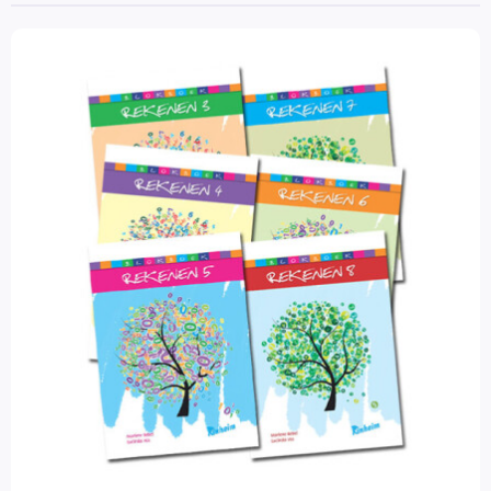
Wereldoriëntatie
Filter op prijs
STEAM
Engels
Wetenschap en techniek
Sociaal-emotionele ontwikkeling
Posters en onderleggers
Beloningsmateriaal
Mens & Maatschappij
Bewegend leren
Kunstzinnige vorming
Zorg