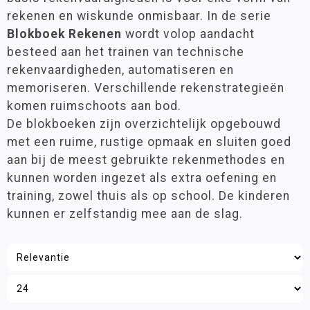
Meten, wegen en meetkunde
Groep 8
(3)
rekenen en wiskunde onmisbaar. In de serie
Montessori
Blokboek Rekenen
wordt volop aandacht
besteed aan het trainen van technische
Oefenstof snelle rekenaars
Leeftijd
rekenvaardigheden, automatiseren en
Rekenhulpmiddelen
6 - 9 jaar
(7)
memoriseren. Verschillende rekenstrategieën
Ruimtelijk Begrip
9 - 12 jaar
(7)
komen ruimschoots aan bod.
Rekenontwikkeling
De blokboeken zijn overzichtelijk opgebouwd
Rekenspelletjes
met een ruime, rustige opmaak en sluiten goed
Materiaalkeuze
Tijd
aan bij de meest gebruikte rekenmethodes en
Antwoordenboeken
(6)
Vermenigvuldigen en delen
kunnen worden ingezet als extra oefening en
Pakketten
(1)
training, zowel thuis als op school. De kinderen
Werkboeken
(7)
Taal
kunnen er zelfstandig mee aan de slag.
Lezen
Merk
Schrijven
Kinheim
(13)
Zelfstandig werken