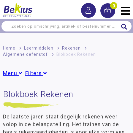
0
Home
>
Leermiddelen
>
Rekenen
>
Algemene oefenstof
>
Blokboek Rekenen
Menu
Filters
Rekenen
Blokboek Rekenen
Groepen
Algemene oefenstof
Groep 3
(3)
Groep 4
(3)
Breuken, procenten en verhoudingen
Groep 5
(3)
De laatste jaren staat degelijk rekenen weer
Geld
Groep 6
(3)
volop in de belangstelling. Het trainen van de
MAB materiaal
Groep 7
(3)
basis rekenvaardigheden is voor elke vorm van