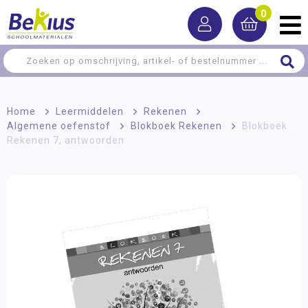
0
Home
>
Leermiddelen
>
Rekenen
>
Algemene oefenstof
>
Blokboek Rekenen
>
Blokboek
Rekenen 7, antwoorden