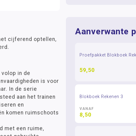
Aanverwante p
t cijferend optellen,
erd.
Proefpakket Blokboek Re
59,50
 volop in de
kenvaardigheden is voor
r. In de serie
teed aan het trainen
Blokboek Rekenen 3
iseren en
VANAF
eën komen ruimschoots
8,50
d met een ruime,