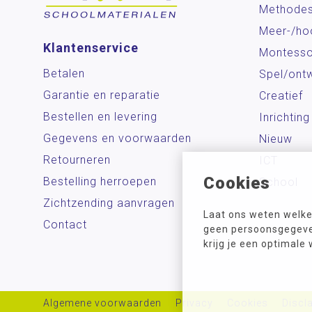
Methode
Meer-/ho
Klantenservice
Montesso
Betalen
Spel/ontw
Garantie en reparatie
Creatief
Bestellen en levering
Inrichting
Gegevens en voorwaarden
Nieuw
Retourneren
ICT
Cookies
Bestelling herroepen
School
Zichtzending aanvragen
Laat ons weten welke
Contact
geen persoonsgegeven
krijg je een optimale
Algemene voorwaarden
Privacy
Cookies
Discl