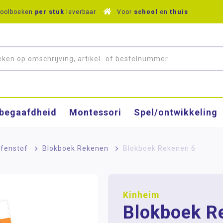
hoolboeken
per stuk
leverbaar
Voor
school
en
thuis
­begaafdheid
Montessori
Spel/ontwikkeling
fenstof
>
Blokboek Rekenen
>
Blokboek Rekenen 6
Kinheim
Blokboek R