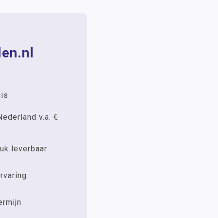
en.nl
uis
Nederland v.a. €
uk leverbaar
rvaring
ermijn