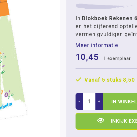
In
Blokboek Rekenen 
en het cijferend optell
vermenigvuldigen geïn
Meer informatie
10,45
1 exemplaar
Vanaf 5 stuks
8,50
-
+
IN WINKE
INKIJK E