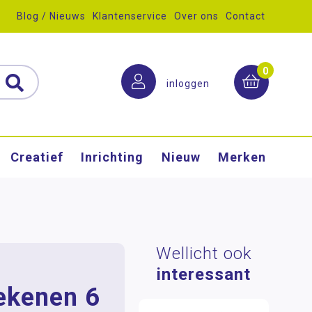
Blog / Nieuws
Klantenservice
Over ons
Contact
0
inloggen
Creatief
Inrichting
Nieuw
Merken
Wellicht ook
interessant
ekenen 6