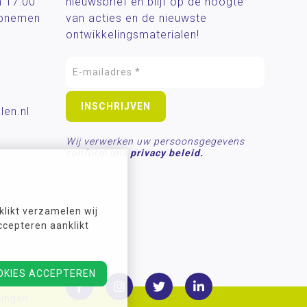
n 17:00
nieuwsbrief en blijf op de hoogte
 opnemen
van acties en de nieuwste
ontwikkelingsmaterialen!
len.nl
Wij verwerken uw persoonsgegevens
conform ons
privacy beleid.
likt verzamelen wij
ccepteren aanklikt
OKIES ACCEPTEREN
lingen