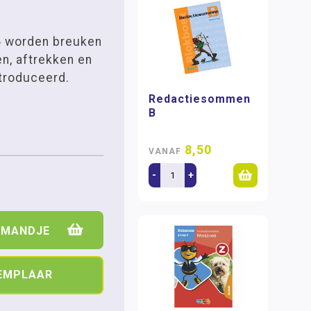
6
worden breuken
en, aftrekken en
troduceerd.
Redactiesommen
B
8,50
VANAF
-
+
LMANDJE
XEMPLAAR