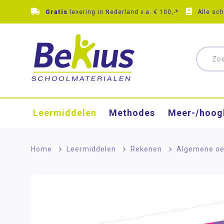
Gratis
levering in Nederland v.a. € 100,-*
Alle sc
Leermiddelen
Methodes
Meer-/hoog
Home
>
Leermiddelen
>
Rekenen
>
Algemene oe