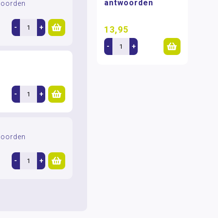
antwoorden
woorden
-
+
13,95
-
+
-
+
woorden
-
+