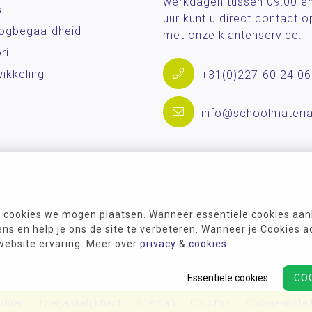
werkdagen tussen 09:00 e
s
uur kunt u direct contact
og­begaafdheid
met onze klantenservice.
ri
ikkeling
+31(0)227-60 24 06
info@schoolmateria
 cookies we mogen plaatsen. Wanneer essentiële cookies aank
s en help je ons de site te verbeteren. Wanneer je Cookies a
 website ervaring. Meer over
privacy
&
cookies
.
Essentiële cookies
CO
aimer
Toegankelijkheid
Sitemap
Colofon
Cookie-instel