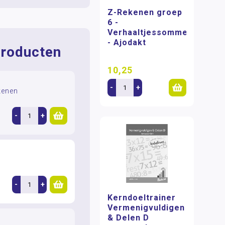
Z-Rekenen groep
6 -
Verhaaltjessommen
- Ajodakt
roducten
10,25
-
+
kenen
-
+
-
+
Kerndoeltrainer
Vermenigvuldigen
& Delen D