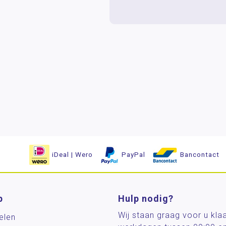
iDeal | Wero
PayPal
Bancontact
p
Hulp nodig?
Wij staan graag voor u kla
elen