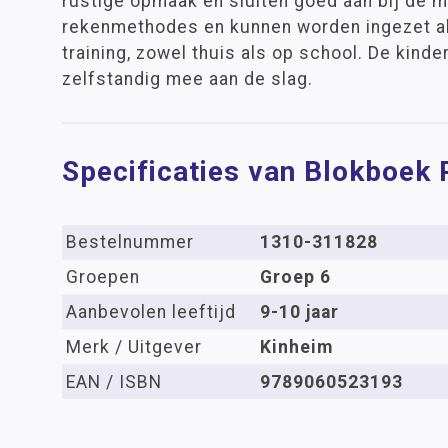
rustige opmaak en sluiten goed aan bij de 
rekenmethodes en kunnen worden ingezet al
training, zowel thuis als op school. De kind
zelfstandig mee aan de slag.
Specificaties van Blokboek
Bestelnummer
1310-311828
Groepen
Groep 6
Aanbevolen leeftijd
9-10 jaar
Merk / Uitgever
Kinheim
EAN / ISBN
9789060523193