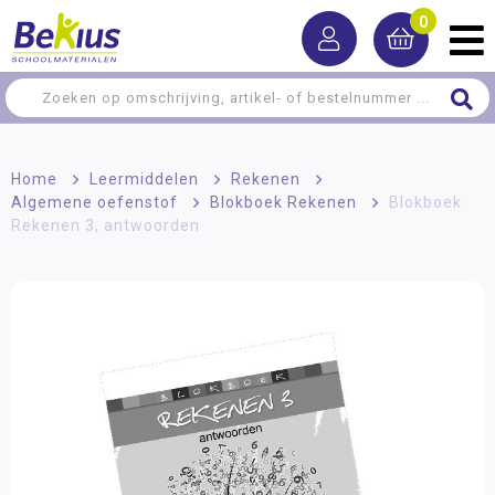
0
Home
>
Leermiddelen
>
Rekenen
>
Algemene oefenstof
>
Blokboek Rekenen
>
Blokboek
Rekenen 3, antwoorden